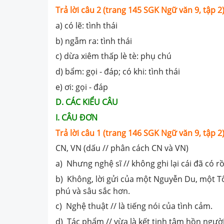
Trả lời câu 2 (trang 145 SGK Ngữ văn 9, tập 2)
a) có lẽ: tình thái
b) ngẫm ra: tình thái
c) dừa xiêm thấp lè tè: phụ chú
d) bẩm: gọi - đáp; có khi: tình thái
e) ơi: gọi - đáp
D. CÁC KIỂU CÂU
I. CÂU ĐƠN
Trả lời câu 1 (trang 146 SGK Ngữ văn 9, tập 2)
CN, VN (dấu // phân cách CN và VN)
a) Nhưng nghệ sĩ // không ghi lại cái đã có 
b) Không, lời gửi của một Nguyễn Du, một Tô
phú và sâu sắc hơn.
c) Nghệ thuật // là tiếng nói của tình cảm.
d) Tác phẩm // vừa là kết tinh tâm hồn người