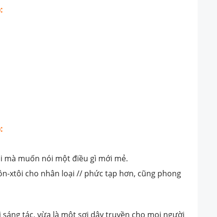
:
:
rồi mà muốn nói một điều gì mới mẻ.
n-xtôi cho nhân loại // phức tạp hơn, cũng phong
 sáng tác, vừa là một sợi dây truyền cho mọi người