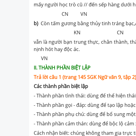
mấy người học trò cũ // đến sếp hàng dưới hi
CN VN
b)
Còn tấm gương bằng thủy tinh tráng bạc,/
KN CN
vẫn là người bạn trung thực, chân thành, th
nịnh hót hay độc ác.
VN
II. THÀNH PHẦN BIỆT LẬP
Trả lời câu 1 (trang 145 SGK Ngữ văn 9, tập 2)
Các thành phần biệt lập
- Thành phần tình thái: dùng để thể hiện thái
- Thành phần gọi - đáp: dùng để tạo lập hoặc 
- Thành phần phụ chú: dùng để bổ sung một s
- Thành phần cảm thán: dùng để bộc lộ cảm xú
Cách nhận biết: chúng không tham gia trực ti