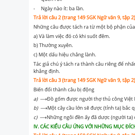
- Ngày nào ít: ba lần.
Trả lời câu 2 (trang 149 SGK Ngữ văn 9, tập 2)
Những câu được tách ra từ một bộ phận của
a) Và làm việc đó có khi suốt đêm.
b) Thường xuyên.
c) Một dấu hiệu chẳng lành.
Tác giả chú ý tách ra thành câu riêng để n
khẳng định.
Trả lời câu 3 (trang 149 SGK Ngữ văn 9, tập 2)
Biến đổi thành câu bị động
a)
⟶Đồ gốm được người thợ thủ công Việt 
b)
⟶Một cây cầu lớn sẽ được (tỉnh ta) bắc 
c)
⟶Những ngôi đền ấy đã dược (người ta) 
IV. CÁC KIỂU CÂU ỨNG VỚI NHỮNG MỤC ĐÍC