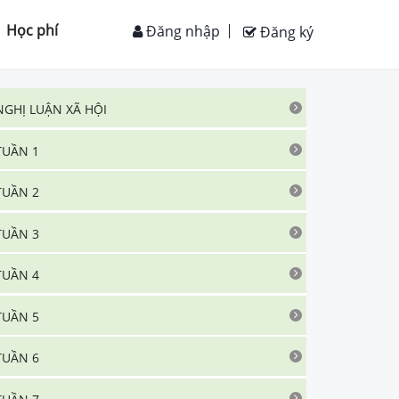
Học phí
Đăng nhập
Đăng ký
NGHỊ LUẬN XÃ HỘI
TUẦN 1
TUẦN 2
TUẦN 3
TUẦN 4
TUẦN 5
TUẦN 6