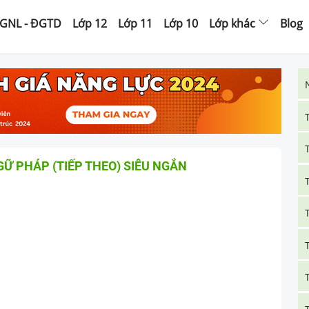
GNL - ĐGTD
Lớp 12
Lớp 11
Lớp 10
Lớp khác
Blog
GỮ PHÁP (TIẾP THEO) SIÊU NGẮN
Ụ