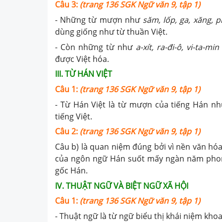
Câu 3:
(trang 136 SGK Ngữ văn 9, tập 1)
- Những từ mượn như
săm, lốp, ga, xăng, 
dùng giống như từ thuần Việt.
- Còn những từ như
a-xít, ra-đi-ô, vi-ta-min
được Việt hóa.
III.
TỪ HÁN VIỆT
Câu 1:
(trang 136 SGK Ngữ văn 9, tập 1)
- Từ Hán Việt là từ mượn của tiếng Hán n
tiếng Việt.
Câu 2:
(trang 136 SGK Ngữ văn 9, tập 1)
Câu b) là quan niệm đúng bởi vì nền văn hó
của ngôn ngữ Hán suốt mấy ngàn năm phong
gốc Hán.
IV. THUẬT NGỮ VÀ BIỆT NGỮ XÃ HỘI
Câu 1:
(trang 136 SGK Ngữ văn 9, tập 1)
- Thuật ngữ là từ ngữ biểu thị khái niệm kh