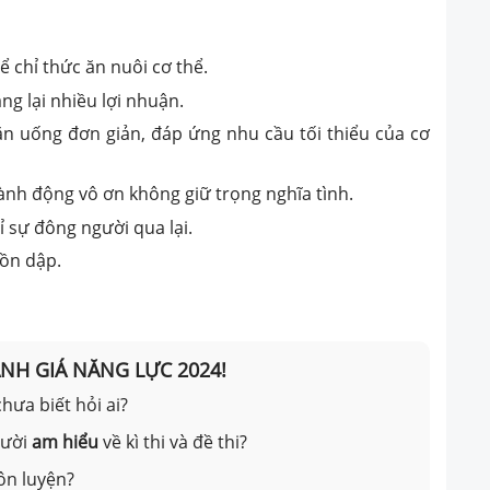
ể chỉ thức ăn nuôi cơ thể.
ng lại nhiều lợi nhuận.
ăn uống đơn giản, đáp ứng nhu cầu tối thiểu của cơ
à hành động vô ơn không giữ trọng nghĩa tình.
hỉ sự đông người qua lại.
 dồn dập.
ÁNH GIÁ NĂNG LỰC 2024!
hưa biết hỏi ai?
gười
am hiểu
về kì thi và đề thi?
ôn luyện?