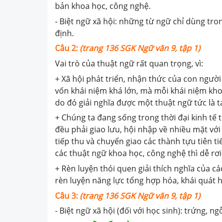
bản khoa học, công nghệ.
- Biệt ngữ xã hội: những từ ngữ chỉ dùng tr
định.
Câu 2:
(trang 136 SGK Ngữ văn 9, tập 1)
Vai trò của thuật ngữ rất quan trọng, vì:
+ Xã hội phát triển, nhận thức của con người
vốn khái niệm khá lớn, mà mỗi khái niệm kh
do đó giải nghĩa được một thuật ngữ tức là 
+ Chúng ta đang sống trong thời đại kinh tế 
đều phải giao lưu, hội nhập về nhiều mặt với
tiếp thu và chuyển giao các thành tựu tiên t
các thuật ngữ khoa học, công nghệ thì dễ rơi 
+ Rèn luyện thói quen giải thích nghĩa của c
rèn luyện năng lực tổng hợp hóa, khái quát h
Câu 3:
(trang 136 SGK Ngữ văn 9, tập 1)
- Biệt ngữ xã hội (đối với học sinh): trứng, ngỗ