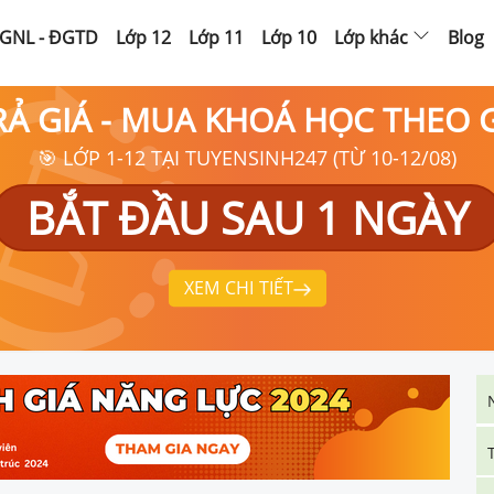
GNL - ĐGTD
Lớp 12
Lớp 11
Lớp 10
Lớp khác
Blog
RẢ GIÁ - MUA KHOÁ HỌC THEO
🎯 LỚP 1-12 TẠI TUYENSINH247 (TỪ 10-12/08)
BẮT ĐẦU SAU 1 NGÀY
XEM CHI TIẾT