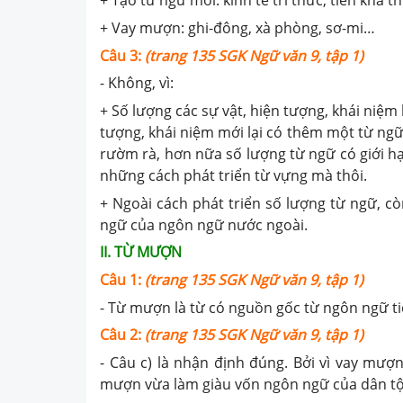
+ Tạo từ ngữ mới: kinh tế tri thức, tiền khả t
+ Vay mượn: ghi-đông, xà phòng, sơ-mi…
Câu 3:
(trang 135 SGK Ngữ văn 9, tập 1)
- Không, vì:
+ Số lượng các sự vật, hiện tượng, khái niệm
tượng, khái niệm mới lại có thêm một từ ngữ
rườm rà, hơn nữa số lượng từ ngữ có giới hạn
những cách phát triển từ vựng mà thôi.
+ Ngoài cách phát triển số lượng từ ngữ, c
ngữ của ngôn ngữ nước ngoài.
II. TỪ MƯỢN
Câu 1:
(trang 135 SGK Ngữ văn 9, tập 1)
- Từ mượn là từ có nguồn gốc từ ngôn ngữ t
Câu 2:
(trang 135 SGK Ngữ văn 9, tập 1)
- Câu c) là nhận định đúng. Bởi vì vay mượ
mượn vừa làm giàu vốn ngôn ngữ của dân tộc