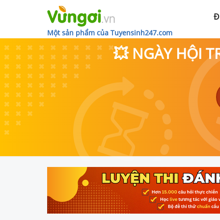
Đ
Một sản phẩm của Tuyensinh247.com
💥 NGÀY HỘI T