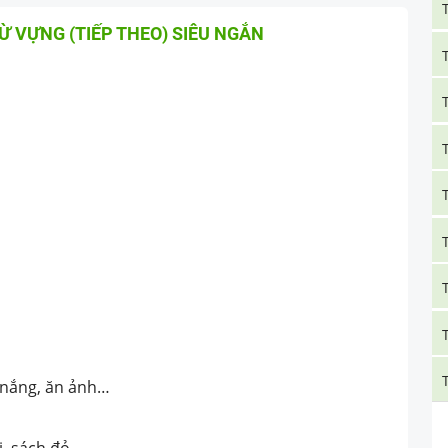
Ừ VỰNG (TIẾP THEO) SIÊU NGẮN
n nắng, ăn ảnh…