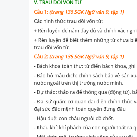
V. TRAU DỒI VỐN TỪ
Câu 1:
(trang 136 SGK Ngữ văn 9, tập 1)
Các hình thức trau dồi vốn từ:
+ Rèn luyện để nắm đầy đủ và chính xác nghĩ
+ Rèn luyện để biết thêm những từ chưa biế
trau dồi vốn từ.
Câu 2:
(trang 136 SGK Ngữ văn 9, tập 1)
- Bách khoa toàn thư: từ điển bách khoa, ghi
- Bảo hộ mẫu dịch: chính sách bảo vệ sản x
nước ngoài trên thị trường nước mình.
- Dự thảo: thảo ra để thông qua (động từ), b
- Đại sứ quán: cơ quan đại diện chính thức
đại sức đặc mệnh toàn quyền đứng đầu
- Hậu duệ: con cháu người đã chết.
- Khẩu khí: khí phách của con người toát ra qu
- Môi sinh: môi trường sinh sống của sự vật.