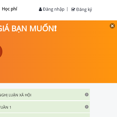
Học phí
Đăng nhập
Đăng ký
 GIÁ BẠN MUỐN❗
NGHỊ LUẬN XÃ HỘI
TUẦN 1