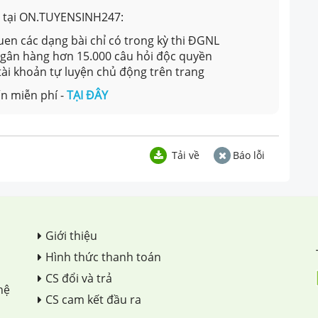
ản tại ON.TUYENSINH247:
en các dạng bài chỉ có trong kỳ thi ĐGNL
 ngân hàng hơn 15.000 câu hỏi độc quyền
 tài khoản tự luyện chủ động trên trang
n miễn phí -
TẠI ĐÂY
Tải về
Báo lỗi
Giới thiệu
Hình thức thanh toán
CS đổi và trả
hệ
CS cam kết đầu ra