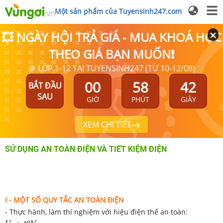
Một sản phẩm của Tuyensinh247.com
💥 NGÀY HỘI TRẢ GIÁ - MUA KHOÁ HỌC
THEO GIÁ BẠN MUỐN❗
🎯 LỚP 1-12 TẠI TUYENSINH247 (TỪ 10-12/08)
00
58
42
BẮT ĐẦU
SAU
GIỜ
PHÚT
GIÂY
XEM CHI TIẾT
SỬ DỤNG AN TOÀN ĐIỆN VÀ TIẾT KIỆM ĐIỆN
I - MỘT SỐ QUY TẮC AN TOÀN ĐIỆN
- Thực hành, làm thí nghiệm với hiệu điện thế an toàn:
U
<
40
V