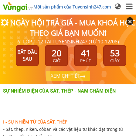
Một sản phẩm của Tuyensinh247.com
💥 NGÀY HỘI TRẢ GIÁ - MUA KHOÁ HỌC
THEO GIÁ BẠN MUỐN❗
🎯 LỚP 1-12 TẠI TUYENSINH247 (TỪ 10-12/08)
20
41
52
BẮT ĐẦU
SAU
GIỜ
PHÚT
GIÂY
XEM CHI TIẾT
SỰ NHIỄM ĐIỆN CỦA SẮT, THÉP - NAM CHÂM ĐIỆN
I - SỰ NHIỄM TỪ CỦA SẮT, THÉP
-
Sắt, thép, niken, côban và các vật liệu từ khác đặt trong từ