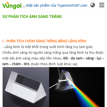
Một sản phẩm của Tuyensinh247.com
SỰ PHÂN TÍCH ÁNH SÁNG TRẮNG
I - PHÂN TÍCH CHÙM SÁNG TRẮNG BẰNG LĂNG KÍNH
- Lăng kính là một khối trong suốt hình lăng trụ tam giác.
Chiếu ánh sáng từ nguồn sáng trắng qua lăng kính ta thu được
một dải ánh sáng màu xếp liền nhau:
Đỏ - da cam – vàng - lục –
lam – chàm - tím.
(tuân theo định luật khúc xạ)