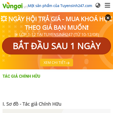
Một sản phẩm của Tuyensinh247.com
💥 NGÀY HỘI TRẢ GIÁ - MUA KHOÁ HỌC
THEO GIÁ BẠN MUỐN❗
🎯 LỚP 1-12 TẠI TUYENSINH247 (TỪ 10-12/08)
BẮT ĐẦU SAU 1 NGÀY
XEM CHI TIẾT
TÁC GIẢ CHÍNH HỮU
I. Sơ đồ - Tác giả Chính Hữu