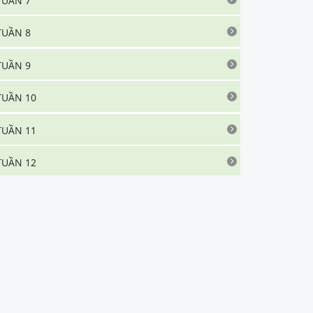
TUẦN 7
TUẦN 8
TUẦN 9
TUẦN 10
TUẦN 11
TUẦN 12
TUẦN 13
TUẦN 14
TUẦN 15
P.1
.
Soạn bài Chiếc lược ngà siêu ngắn