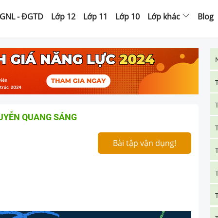
GNL - ĐGTD
Lớp 12
Lớp 11
Lớp 10
Lớp khác
Blog
GUYỄN QUANG SÁNG
Bài tập vận dụng!