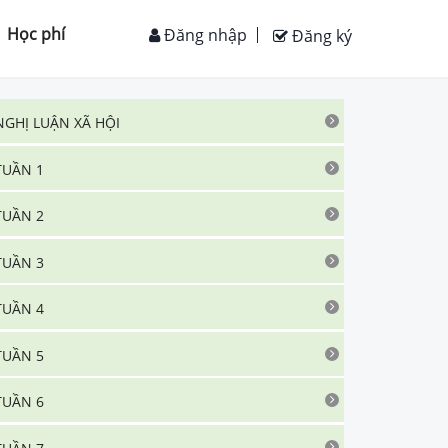
Học phí
Đăng nhập
Đăng ký
NGHỊ LUẬN XÃ HỘI
TUẦN 1
TUẦN 2
TUẦN 3
TUẦN 4
TUẦN 5
TUẦN 6