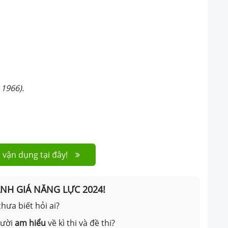
 1966).
 vận dụng tại đây!
ÁNH GIÁ NĂNG LỰC 2024!
hưa biết hỏi ai?
gười
am hiểu
về kì thi và đề thi?