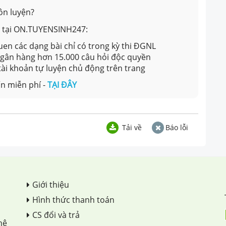
ôn luyện?
ản tại ON.TUYENSINH247:
en các dạng bài chỉ có trong kỳ thi ĐGNL
 ngân hàng hơn 15.000 câu hỏi độc quyền
 tài khoản tự luyện chủ động trên trang
n miễn phí -
TẠI ĐÂY
Tải về
Báo lỗi
Giới thiệu
Hình thức thanh toán
CS đổi và trả
hệ