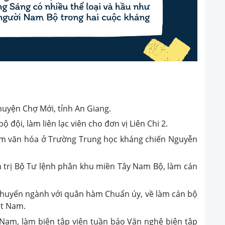
uyện Chợ Mới, tỉnh An Giang.
đội, làm liên lạc viên cho đơn vị Liên Chi 2.
êm văn hóa ở Trường Trung học kháng chiến Nguyễn
h trị Bộ Tư lệnh phân khu miền Tây Nam Bộ, làm cán
, chuyển ngành với quân hàm Chuẩn úy, về làm cán bộ
ệt Nam.
 Nam, làm biên tập viên tuần báo Văn nghệ biên tập