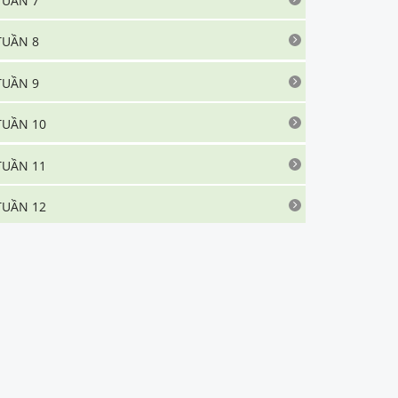
TUẦN 7
TUẦN 8
TUẦN 9
TUẦN 10
TUẦN 11
TUẦN 12
TUẦN 13
TUẦN 14
O.1
.
Soạn bài Lặng lẽ Sa Pa siêu ngắn
O.2
.
Tác giả Nguyễn Thành Long