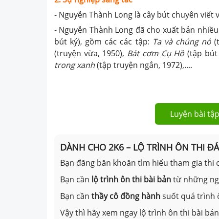
- Nguyễn Thành Long là cây bút chuyên viết v
- Nguyễn Thành Long đã cho xuất bản nhiều 
bút ký), gồm các các tập:
Ta và chúng nó
(
(truyện vừa, 1950),
Bát cơm Cụ Hồ
(tập bút
trong xanh
(tập truyện ngắn, 1972),....
Luyện bài tập
DÀNH CHO 2K6 – LỘ TRÌNH ÔN THI Đ
Bạn đăng băn khoăn tìm hiểu tham gia thi c
Bạn cần
lộ trình ôn thi bài bản
từ những n
Bạn cần
thầy cô đồng hành
suốt quá trình 
Vậy thì hãy xem ngay lộ trình ôn thi bài b