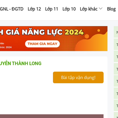
GNL - ĐGTD
Lớp 12
Lớp 11
Lớp 10
Lớp khác
Blog
GUYỄN THÀNH LONG
Bài tập vận dụng!