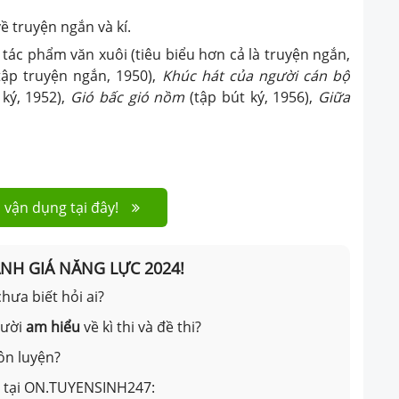
ề truyện ngắn và kí.
tác phẩm văn xuôi (tiêu biểu hơn cả là truyện ngắn,
tập truyện ngắn, 1950),
Khúc hát của người cán bộ
 ký, 1952),
Gió bấc gió nồm
(tập bút ký, 1956),
Giữa
 vận dụng tại đây!
ÁNH GIÁ NĂNG LỰC 2024!
hưa biết hỏi ai?
gười
am hiểu
về kì thi và đề thi?
ôn luyện?
ản tại ON.TUYENSINH247: