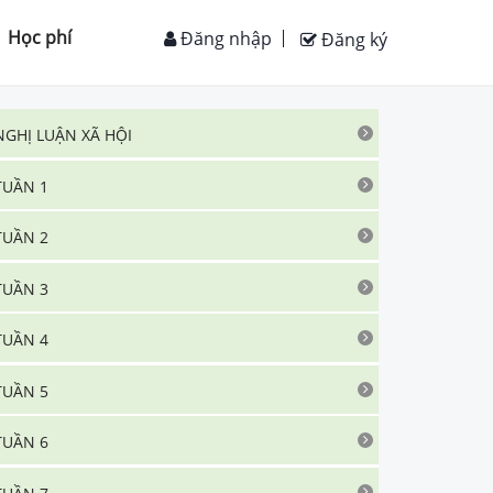
Học phí
Đăng nhập
Đăng ký
NGHỊ LUẬN XÃ HỘI
TUẦN 1
TUẦN 2
TUẦN 3
TUẦN 4
TUẦN 5
TUẦN 6