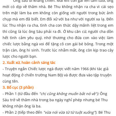
Ông Sáu đi kháng chiến. Mãi khi con gái lên tám tuổi, ông
mới có dịp về thăm nhà. Bé Thu không nhận ra cha vì cái sẹo
trên mặt làm ba em không còn giống với người trong bức ảnh
chụp mà em đã biết. Em đối xử với ba như với người xa lạ. Đến
lúc Thu nhận ra cha, tình cha con thức dậy mãnh liệt trong em
thì cũng là lúc ông Sáu phải ra đi. Ở khu căn cứ, người cha dồn
hết tình cảm yêu quý, nhớ thương cho đứa con vào việc làm
chiếc lược bằng ngà voi để tặng cô con gái bé bỏng. Trong một
trận càn, ông hi sinh. Trước lúc nhắm mắt, ông còn kịp trao cây
lược cho người bạn.
2. Xuất xứ, hoàn cảnh sáng tác
- Truyện ngắn Chiếc lược ngà được viết năm 1966 (khi tác giả
hoạt động ở chiến trường Nam Bộ) và được đưa vào tập truyện
cùng tên.
3. Bố cục (3 phần)
- Phần 1 (từ đầu đến
"chị cũng không muốn bắt nó về"):
Ông
Sáu trở về thăm nhà trong ba ngày nghỉ phép nhưng bé Thu
không nhận ông là ba.
- Phần 2 (tiếp theo đến
"vừa nói vừa từ từ tuột xuống"
): Bé Thu