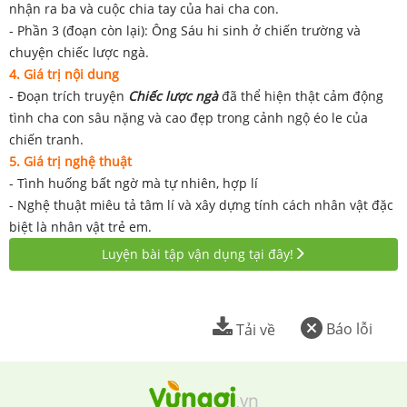
nhận ra ba và cuộc chia tay của hai cha con.
- Phần 3 (đoạn còn lại): Ông Sáu hi sinh ở chiến trường và
chuyện chiếc lược ngà.
4. Giá trị nội dung
- Đoạn trích truyện
Chiếc lược ngà
đã thể hiện thật cảm động
tình cha con sâu nặng và cao đẹp trong cảnh ngộ éo le của
chiến tranh.
5. Giá trị nghệ thuật
- Tình huống bất ngờ mà tự nhiên, hợp lí
- Nghệ thuật miêu tả tâm lí và xây dựng tính cách nhân vật đặc
biệt là nhân vật trẻ em.
Luyện bài tập vận dụng tại đây!
Báo lỗi
Tải về