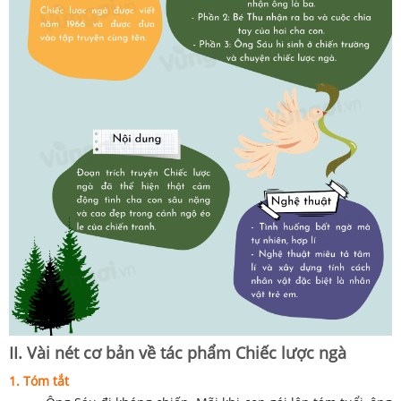
II. Vài nét cơ bản về tác phẩm Chiếc lược ngà
1. Tóm tắt