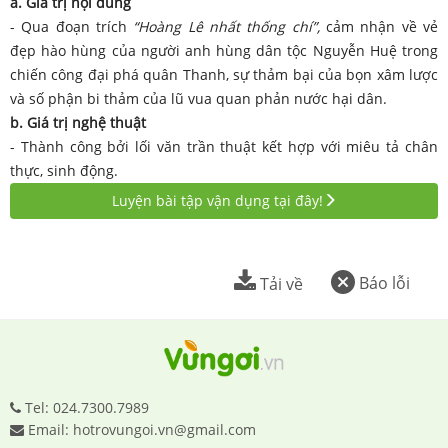
a. Giá trị nội dung
- Qua đoạn trích
“Hoàng Lê nhất thống chí”,
cảm nhận về vẻ
đẹp hào hùng của người anh hùng dân tộc Nguyễn Huệ trong
chiến công đại phá quân Thanh, sự thảm bại của bọn xâm lược
và số phận bi thảm của lũ vua quan phản nước hại dân.
b. Giá trị nghệ thuật
- Thành công bởi lối văn trần thuật kết hợp với miêu tả chân
thực, sinh động.
Luyện bài tập vận dụng tại đây!
Báo lỗi
Tải về
Tel: 024.7300.7989
Email: hotrovungoi.vn@gmail.com