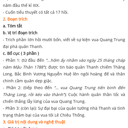
năm đầu thế kỉ XIX.
- Cuốn tiểu thuyết có tất cả 17 hồi.
2. Đoạn trích
a. Tóm tắt
b. Vị trí đoạn trích
- Trích phần lớn hồi mười bốn, viết về sự kiện vua Quang Trung
đại phá quân Thanh.
c. Bố cục ( 3 phần )
- Phần 1: (từ đầu đến
“...hôm ấy nhằm vào ngày 25 tháng cháp
năm Mậu Thân 1788”
): được tin báo quân Thanh chiếm Thăng
Long, Bắc Bình Vương Nguyễn Huệ lên ngôi hoàng đế và thân
chinh cầm quân dẹp giặc.
- Phần 2: (tiếp theo đến
“… vua Quang Trung tiến binh đến
Thăng Long, rồi kéo vào thành”
): Cuộc hành quân thần tốc và
chiến thắng lẫy lừng của vua Quang Trung.
- Phần 3: (còn lại): Sự đại bại của quân tướng nhà Thanh và tình
trạng thảm bại của vua tôi Lê Chiêu Thống.
3. Giá trị nội dung và nghệ thuật