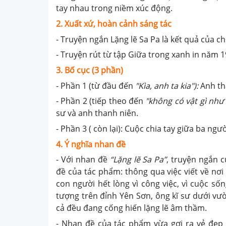
tay nhau trong niềm xúc động.
2. Xuất xứ, hoàn cảnh sáng tác
- Truyện ngắn Lặng lẽ Sa Pa là kết quả của ch
- Truyện rút từ tập Giữa trong xanh in năm 1
3. Bố cục (3 phần)
- Phần 1 (từ đầu đến
"Kìa, anh ta kia"):
Anh tha
- Phần 2 (tiếp theo đến
"không có vật gì như
sư và anh thanh niên.
- Phần 3 ( còn lại): Cuộc chia tay giữa ba ngườ
4. Ý nghĩa nhan đề
- Với nhan đề
“Lặng lẽ Sa Pa”
, truyện ngắn 
đề của tác phẩm: thông qua việc viết về nơ
con người hết lòng vì công việc, vì cuộc số
tượng trên đỉnh Yên Sơn, ông kĩ sư dưới vư
cả đều đang cống hiến lặng lẽ âm thầm.
- Nhan đề của tác phẩm vừa gợi ra vẻ đẹp c