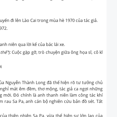
uyến đi lên Lào Cai trong mùa hè 1970 của tác giả.
972.
nh niên qua lời kể của bác lái xe.
 thế"
): Cuộc gặp gỡ, trò chuyện giữa ông họa sĩ, cô kĩ
i
của Nguyễn Thành Long đã thể hiện rõ tư tưởng chủ
i nghỉ mát êm đềm, thơ mộng, tác giả ca ngợi những
ng mới. Đó chính là anh thanh niên làm công tác khí
ờn rau Sa Pa, anh cán bộ nghiên cứu bản đồ sét. Tất
ủa thiên nhiên Sa Pa, vừa thể hiện sự lớn lao của