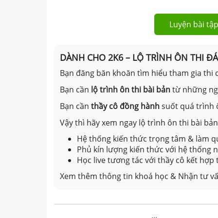
Luyện bài tập
DÀNH CHO 2K6 – LỘ TRÌNH ÔN THI Đ
Bạn đăng băn khoăn tìm hiểu tham gia thi c
Bạn cần
lộ trình ôn thi bài bản
từ những n
Bạn cần
thầy cô đồng hành
suốt quá trình 
Vậy thì hãy xem ngay lộ trình ôn thi bài b
Hệ thống kiến thức trọng tâm & làm qu
Phủ kín lượng kiến thức với hệ thống
Học live tương tác với thầy cô kết hợp
Xem thêm thông tin khoá học & Nhận tư vấ
...