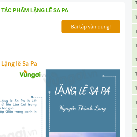
 TÁC PHẨM LẶNG LẼ SA PA
Bài tập vận dụng!
 Lặng lẽ Sa Pa