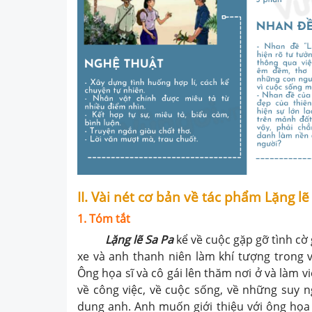
II. Vài nét cơ bản về tác phẩm Lặng lẽ
1. Tóm tắt
Lặng lẽ Sa Pa
kể về cuộc gặp gỡ tình cờ g
xe và anh thanh niên làm khí tượng trong v
Ông họa sĩ và cô gái lên thăm nơi ở và làm v
về công việc, về cuộc sống, về những suy n
dung anh. Anh muốn giới thiệu với ông họa