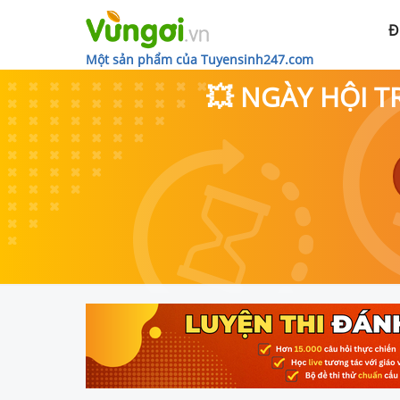
Đ
Một sản phẩm của Tuyensinh247.com
💥 NGÀY HỘI T