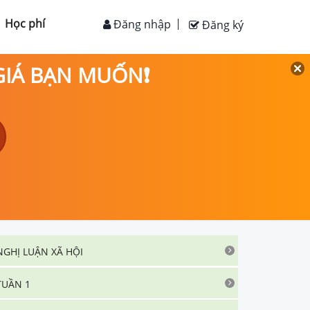
Học phí
Đăng nhập
Đăng ký
 GIÁ BẠN MUỐN❗
NGHỊ LUẬN XÃ HỘI
TUẦN 1