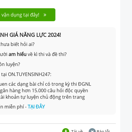
 vận dụng tại đây!
ÁNH GIÁ NĂNG LỰC 2024!
hưa biết hỏi ai?
gười
am hiểu
về kì thi và đề thi?
ôn luyện?
ản tại ON.TUYENSINH247:
en các dạng bài chỉ có trong kỳ thi ĐGNL
 ngân hàng hơn 15.000 câu hỏi độc quyền
 tài khoản tự luyện chủ động trên trang
n miễn phí -
TẠI ĐÂY
Tải về
Báo lỗi