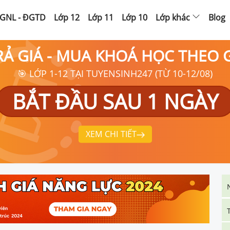
GNL - ĐGTD
Lớp 12
Lớp 11
Lớp 10
Lớp khác
Blog
RẢ GIÁ - MUA KHOÁ HỌC THEO
🎯 LỚP 1-12 TẠI TUYENSINH247 (TỪ 10-12/08)
BẮT ĐẦU SAU 1 NGÀY
XEM CHI TIẾT