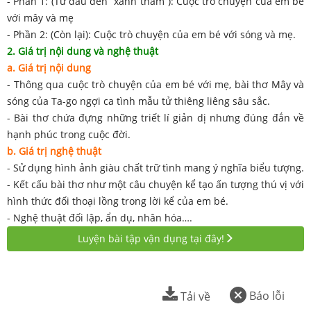
- Phần 1: (Từ đầu đến “xanh thẳm”): Cuộc trò chuyện của em bé
với mây và mẹ
- Phần 2: (Còn lại): Cuộc trò chuyện của em bé với sóng và mẹ.
2. Giá trị nội dung và nghệ thuật
a. Giá trị nội dung
- Thông qua cuộc trò chuyện của em bé với mẹ, bài thơ Mây và
sóng của Ta-go ngợi ca tình mẫu tử thiêng liêng sâu sắc.
- Bài thơ chứa đựng những triết lí giản dị nhưng đúng đắn về
hạnh phúc trong cuộc đời.
b. Giá trị nghệ thuật
- Sử dụng hình ảnh giàu chất trữ tình mang ý nghĩa biểu tượng.
- Kết cấu bài thơ như một câu chuyện kể tạo ấn tượng thú vị với
hình thức đối thoại lồng trong lời kể của em bé.
- Nghệ thuật đối lập, ẩn dụ, nhân hóa….
Luyện bài tập vận dụng tại đây!
Báo lỗi
Tải về