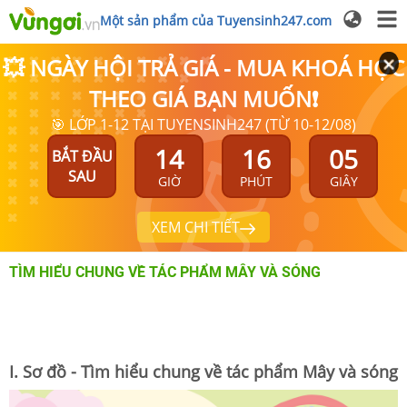
Một sản phẩm của Tuyensinh247.com
💥 NGÀY HỘI TRẢ GIÁ - MUA KHOÁ HỌC
THEO GIÁ BẠN MUỐN❗
🎯 LỚP 1-12 TẠI TUYENSINH247 (TỪ 10-12/08)
14
16
05
BẮT ĐẦU
SAU
GIỜ
PHÚT
GIÂY
XEM CHI TIẾT
TÌM HIỂU CHUNG VỀ TÁC PHẨM MÂY VÀ SÓNG
I. Sơ đồ - Tìm hiểu chung về tác phẩm Mây và sóng