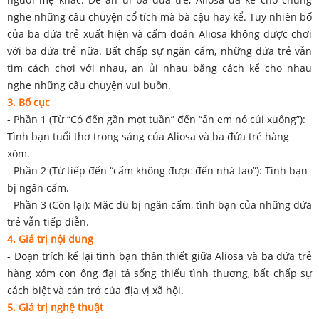
nghe những câu chuyện cổ tích mà bà cậu hay kể. Tuy nhiên bố
của ba đứa trẻ xuất hiện và cấm đoán Aliosa không được chơi
với ba đứa trẻ nữa. Bất chấp sự ngăn cấm, những đứa trẻ vẫn
tìm cách chơi với nhau, an ủi nhau bằng cách kể cho nhau
nghe những câu chuyện vui buồn.
3. Bố cục
- Phần 1 (Từ “Có đến gần mọt tuần” đến “ấn em nó cúi xuống”):
Tình bạn tuổi thơ trong sáng của Aliosa và ba đứa trẻ hàng
xóm.
- Phần 2 (Từ tiếp đến “cấm không được đến nhà tao”): Tình bạn
bị ngăn cấm.
- Phần 3 (Còn lại): Mặc dù bị ngăn cấm, tình bạn của những đứa
trẻ vẫn tiếp diễn.
4. Giá trị nội dung
- Đoạn trích kể lại tình bạn thân thiết giữa Aliosa và ba đứa trẻ
hàng xóm con ông đại tá sống thiếu tình thương, bất chấp sự
cách biệt và cản trở của địa vị xã hội.
5. Giá trị nghệ thuật