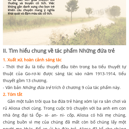
II. Tìm hiểu chung về tác phẩm Những đứa trẻ
1. Xuất xứ, h
oàn cảnh sáng tác
- Thời thơ ấu là tiểu thuyết đầu tiên trong ba tiểu thuyết tự
thuật của Go-rơ-ki được sáng tác vào năm 1913-1914, tiểu
thuyết gồm 13 chương.
- Văn bản
Những đứa trẻ
trích ở chương 9 của tác phẩm này.
2. Tóm tắt
Gần một tuần trôi qua ba đứa trẻ hàng xóm lại ra sân chơi và
rủ Aliosa chơi cùng. Trong cuộc trò chuyện với ba anh em con
nhà ông đại tá Ốp- xi- an- ni- cốp, Aliosa có hỏi mẹ chúng,
chúng buồn vì mẹ của chúng đã mất còn bố chúng lấy một
người mẹ khác. Để an ủi ba đứa trẻ, Aliosa đã kể cho chúng