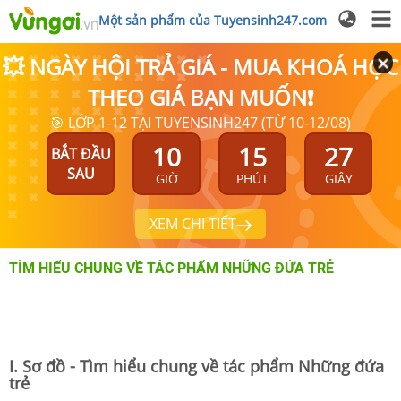
Một sản phẩm của Tuyensinh247.com
💥 NGÀY HỘI TRẢ GIÁ - MUA KHOÁ HỌC
THEO GIÁ BẠN MUỐN❗
🎯 LỚP 1-12 TẠI TUYENSINH247 (TỪ 10-12/08)
10
15
27
BẮT ĐẦU
SAU
GIỜ
PHÚT
GIÂY
XEM CHI TIẾT
TÌM HIỂU CHUNG VỀ TÁC PHẨM NHỮNG ĐỨA TRẺ
I. Sơ đồ - Tìm hiểu chung về tác phẩm Những đứa
trẻ