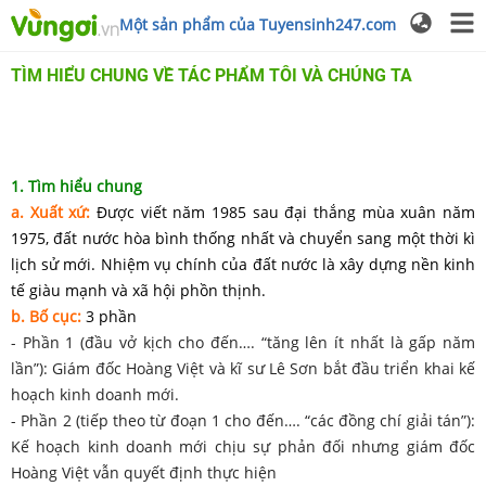
Một sản phẩm của Tuyensinh247.com
TÌM HIỂU CHUNG VỀ TÁC PHẨM TÔI VÀ CHÚNG TA
1. Tìm hiểu chung
a. Xuất xứ:
Được viết năm 1985 sau đại thắng mùa xuân năm
1975, đất nước hòa bình thống nhất và chuyển sang một thời kì
lịch sử mới. Nhiệm vụ chính của đất nước là xây dựng nền kinh
tế giàu mạnh và xã hội phồn thịnh.
b. Bố cục:
3 phần
- Phần 1 (đầu vở kịch cho đến…. “tăng lên ít nhất là gấp năm
lần”): Giám đốc Hoàng Việt và kĩ sư Lê Sơn bắt đầu triển khai kế
hoạch kinh doanh mới.
- Phần 2 (tiếp theo từ đoạn 1 cho đến…. “các đồng chí giải tán”):
Kế hoạch kinh doanh mới chịu sự phản đối nhưng giám đốc
Hoàng Việt vẫn quyết định thực hiện