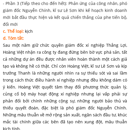
- Phần 3 (Tiếp theo cho đến hết): Phản ứng của công nhân, phó
giám đốc Nguyễn Chính, kĩ sư Lê Sơn khi kế hoạch kinh doanh
mới bắt đầu thực hiện và kết quả chiến thắng của phe tiến bộ,
đổi mới
c. Thể loại:
kịch
d. Tóm tắt:
Sau một năm giữ chức quyền giám đốc xí nghiệp Thắng Lợi,
Hoàng Việt nhận ra công ty đang đứng bên bờ vực phá sản, tất
cả những dự án đều được nhân viên hoàn thành một cách giả
tạo và không hề có thật. Chỉ còn Hoàng Việt, kĩ sư Lê Sơn và kíp
trưởng Thanh là những người nhìn ra sự thiếu sót và sai lầm
trong cách thức điều hành xí nghiệp nhưng đều không dám có
ý kiến. Hoàng Việt quyết tâm thay đổi phương thức quản lý,
củng cố bộ máy hoạt động xí nghiệp nhưng lại vấp phải sự
phản đối bởi chính những cộng sự, những người bảo thủ và
thiếu quyết đoán, đặc biệt là phó giám đốc Nguyễn Chính.
Những mâu thuẫn về mở rộng sản xuất, ngân sách đầu tư, khúc
mắc tài chính giữa các bên đã tạo nên xung đột, mâu thuẫn
kịch tính.