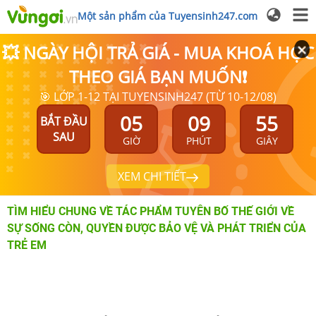
Một sản phẩm của Tuyensinh247.com
💥 NGÀY HỘI TRẢ GIÁ - MUA KHOÁ HỌC
THEO GIÁ BẠN MUỐN❗
🎯 LỚP 1-12 TẠI TUYENSINH247 (TỪ 10-12/08)
05
09
54
BẮT ĐẦU
SAU
GIỜ
PHÚT
GIÂY
XEM CHI TIẾT
TÌM HIỂU CHUNG VỀ TÁC PHẨM TUYÊN BỐ THẾ GIỚI VỀ
SỰ SỐNG CÒN, QUYỀN ĐƯỢC BẢO VỆ VÀ PHÁT TRIỂN CỦA
TRẺ EM