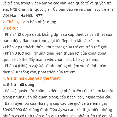
về trẻ em, trong Việt Nam và các văn kiện quốc tế về quyền trẻ
em, NXB Chính trị quốc gia - Ủy ban Bảo vệ và chăm sóc trẻ em
Việt Nam, Hà Nội, 1977).
2. Thể loại:
văn bản nhật dụng
3. Bố cục
- Phần 1 (2 đoạn đầu): khẳng định sự cấp thiết và cần thiết của
hành động đảm bảo tương lại tốt đẹp cho tất cả trẻ em.
- Phần 2 (Sự thách thức): thực trạng của trẻ em trên thế giới.
- Phần 3 (Cơ hội): Những điều kiện thuận lợi của cộng đồng
quốc tế có thể đẩy mạnh việc chăm sóc, bảo vệ trẻ em.
- Phần 4 (Nhiệm vụ): Xác định những nhiệm vụ có tính toàn
diện vì sự sống còn, phát triển của trẻ em.
4. Giá trị nội dung và nghệ thuật
a. Giá trị nội dung
- Bảo vệ quyền lời, chăm lo đến sự phát triển của trẻ em là một
trong những vấn đề quan trọng, cấp bách, có ý nghĩa toàn cầu.
- Bản Tuyên bố của Hội nghị cấp cao thế giới về trẻ em ngày
30/09/1990 đã khẳng định điều ấy và cam kết thực hiện những
nhiệm vụ có tính toàn diện vì sự sống còn, phát triển trẻ em, vì