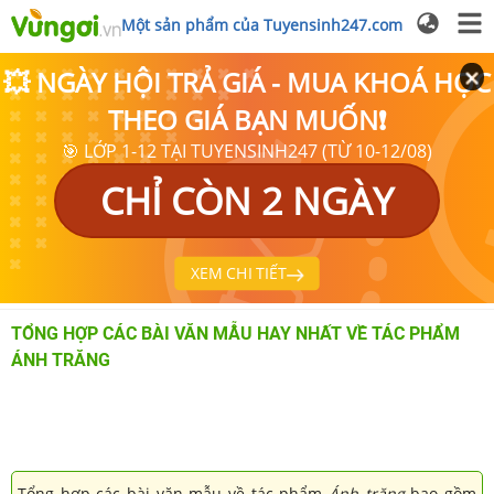
Một sản phẩm của Tuyensinh247.com
💥 NGÀY HỘI TRẢ GIÁ - MUA KHOÁ HỌC
THEO GIÁ BẠN MUỐN❗
🎯 LỚP 1-12 TẠI TUYENSINH247 (TỪ 10-12/08)
CHỈ CÒN 2 NGÀY
XEM CHI TIẾT
TỔNG HỢP CÁC BÀI VĂN MẪU HAY NHẤT VỀ TÁC PHẨM
ÁNH TRĂNG
Tổng hợp các bài văn mẫu về tác phẩm
Ánh trăng
bao gồm