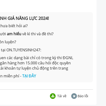
ÁNH GIÁ NĂNG LỰC 2024!
hưa biết hỏi ai?
gười
am hiểu
về kì thi và đề thi?
ôn luyện?
ản tại ON.TUYENSINH247:
en các dạng bài chỉ có trong kỳ thi ĐGNL
 ngân hàng hơn 15.000 câu hỏi độc quyền
 tài khoản tự luyện chủ động trên trang
n miễn phí -
TẠI ĐÂY
Tải về
Báo lỗi