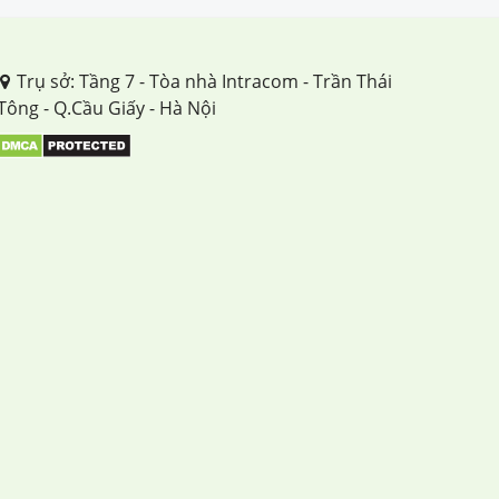
TUẦN 12
Trụ sở: Tầng 7 - Tòa nhà Intracom - Trần Thái
TUẦN 13
Tông - Q.Cầu Giấy - Hà Nội
TUẦN 14
TUẦN 15
TUẦN 16
TUẦN 17
TUẦN 18
TUẦN 19
TUẦN 20