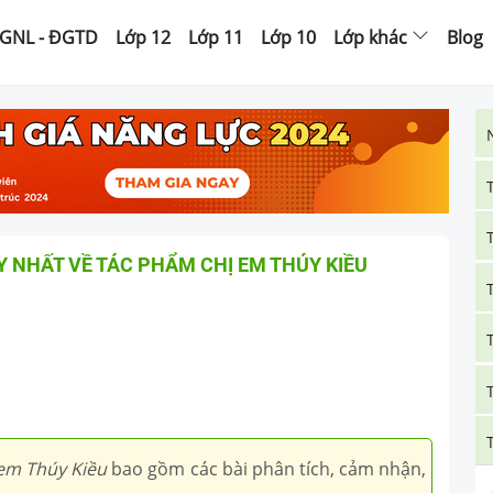
GNL - ĐGTD
Lớp 12
Lớp 11
Lớp 10
Lớp khác
Blog
 NHẤT VỀ TÁC PHẨM CHỊ EM THÚY KIỀU
 em Thúy Kiều
bao gồm các bài phân tích, cảm nhận,