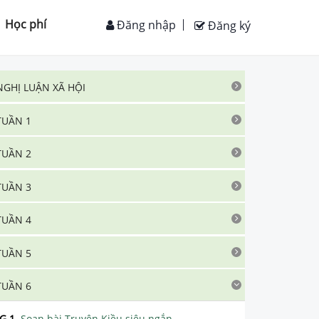
Học phí
Đăng nhập
Đăng ký
NGHỊ LUẬN XÃ HỘI
TUẦN 1
TUẦN 2
TUẦN 3
TUẦN 4
TUẦN 5
TUẦN 6
G.1
.
Soạn bài Truyện Kiều siêu ngắn