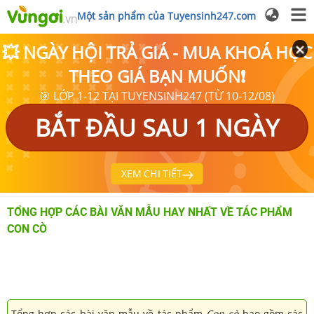
Một sản phẩm của Tuyensinh247.com
💥 NGÀY HỘI TRẢ GIÁ - MUA KHOÁ HỌC
THEO GIÁ BẠN MUỐN❗
🎯 LỚP 1-12 TẠI TUYENSINH247 (TỪ 10-12/08)
BẮT ĐẦU SAU 1 NGÀY
XEM CHI TIẾT
TỔNG HỢP CÁC BÀI VĂN MẪU HAY NHẤT VỀ TÁC PHẨM
CON CÒ
Tổng hợp các bài văn mẫu về tác phẩm
Con cò
bao gồm các