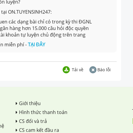
ôn luyện?
ản tại ON.TUYENSINH247:
en các dạng bài chỉ có trong kỳ thi ĐGNL
 ngân hàng hơn 15.000 câu hỏi độc quyền
 tài khoản tự luyện chủ động trên trang
n miễn phí -
TẠI ĐÂY
Tải về
Báo lỗi
Giới thiệu
Hình thức thanh toán
CS đổi và trả
hệ
CS cam kết đầu ra