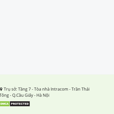
TUẦN 7
TUẦN 8
TUẦN 9
TUẦN 10
TUẦN 11
TUẦN 12
TUẦN 13
TUẦN 14
Trụ sở: Tầng 7 - Tòa nhà Intracom - Trần Thái
Tông - Q.Cầu Giấy - Hà Nội
TUẦN 15
TUẦN 16