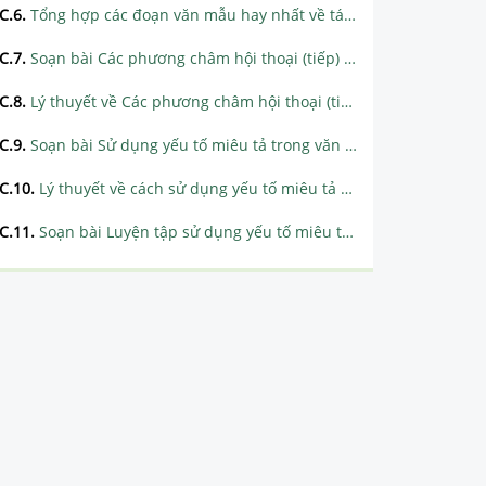
C.6
.
Tổng hợp các đoạn văn mẫu hay nhất về tác phẩm Đấu tranh cho một thế giới hòa bình
C.7
.
Soạn bài Các phương châm hội thoại (tiếp) siêu ngắn
C.8
.
Lý thuyết về Các phương châm hội thoại (tiếp theo)
C.9
.
Soạn bài Sử dụng yếu tố miêu tả trong văn bản thuyết minh siêu ngắn
C.10
.
Lý thuyết về cách sử dụng yếu tố miêu tả trong văn bản thuyết minh
C.11
.
Soạn bài Luyện tập sử dụng yếu tố miêu tả trong văn bản thuyết minh siêu ngắn
TUẦN 3
TUẦN 4
TUẦN 5
TUẦN 6