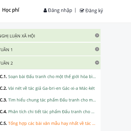
Học phí
Đăng nhập
Đăng ký
NGHỊ LUẬN XÃ HỘI
TUẦN 1
TUẦN 2
C.1
.
Soạn bài Đấu tranh cho một thế giới hòa bình siêu ngắn
C.2
.
Vài nét về tác giả Ga-bri-en Gác-xi-a Mác-két
C.3
.
Tìm hiểu chung tác phẩm Đấu tranh cho một thế giới hòa bình
C.4
.
Phân tích chi tiết tác phẩm Đấu tranh cho một thế giới hòa bình
C.5
.
Tổng hợp các bài văn mẫu hay nhất về tác phẩm Đấu tranh cho một thế giới hòa bình