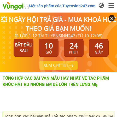
Một sản phẩm của Tuyensinh247.com
💥 NGÀY HỘI TRẢ GIÁ - MUA KHOÁ HỌC
THEO GIÁ BẠN MUỐN❗
🎯 LỚP 1-12 TẠI TUYENSINH247 (TỪ 10-12/08)
10
24
46
BẮT ĐẦU
SAU
GIỜ
PHÚT
GIÂY
XEM CHI TIẾT
TỔNG HỢP CÁC BÀI VĂN MẪU HAY NHẤT VỀ TÁC PHẨM
KHÚC HÁT RU NHỮNG EM BÉ LỚN TRÊN LƯNG MẸ
Tổng hợp các bài văn mẫu về tác phẩm
Khúc hát ru những