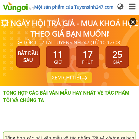
Một sản phẩm của Tuyensinh247.com
💥 NGÀY HỘI TRẢ GIÁ - MUA KHOÁ HỌC
THEO GIÁ BẠN MUỐN❗
🎯 LỚP 1-12 TẠI TUYENSINH247 (TỪ 10-12/08)
11
17
25
BẮT ĐẦU
SAU
GIỜ
PHÚT
GIÂY
XEM CHI TIẾT
TỔNG HỢP CÁC BÀI VĂN MẪU HAY NHẤT VỀ TÁC PHẨM
TÔI VÀ CHÚNG TA
Tổng hợp các bài văn mẫu về tác phẩm
Tôi và chúng ta
bao