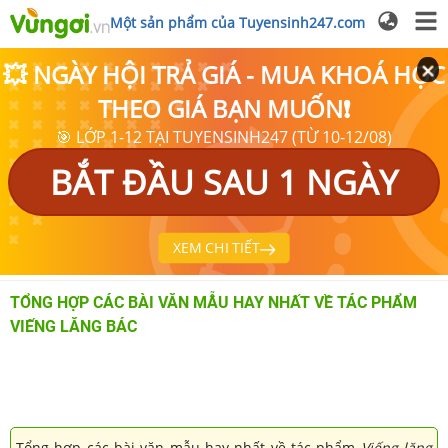
Một sản phẩm của Tuyensinh247.com
💥 NGÀY HỘI TRẢ GIÁ - MUA KHOÁ HỌC
THEO GIÁ BẠN MUỐN❗
🎯 LỚP 1-12 TẠI TUYENSINH247 (TỪ 10-12/08)
BẮT ĐẦU SAU 1 NGÀY
XEM CHI TIẾT
TỔNG HỢP CÁC BÀI VĂN MẪU HAY NHẤT VỀ TÁC PHẨM
VIẾNG LĂNG BÁC
Tổng hợp các bài văn mẫu hay nhất về tác phẩm
Viếng lăng