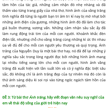
tâm hồn của tác giả, những cảm nhận đó nhẹ nhàng và đã
thấm vào từng trang giấy của nhà thơ, hình ảnh của vầng trăng
tình nghĩa đã từng là người bạn tri âm tri kỉ nay bị mờ nhạt bởi
những ánh điện cửa gương, những hình ảnh đó đã làm cho tác
giả buồn thương, vương vấn. Những cảm nhận sâu sắc ấy đã
làm rung động trái tim của mỗi con người. Khoảnh khắc đèn
điện tắt, nhường chỗ cho vầng trăng cùng những kí ức thi nhau
ùa về đủ để cho mỗi con người yêu thương và quý trọng. Ánh
trăng của Nguyễn Duy là một bài thơ hay, nó đã để lại những ý
nghĩa sâu sắc trong lòng người đọc bởi những hình ảnh mang
lại nhiều tiếng vang lớn cho mỗi con người, hình ảnh vầng
trăng đã xuất hiện với tần suất lớn và có ý nghĩa đặc biệt sâu
sắc, đó không chỉ là ánh trăng đẹp của tự nhiên mà đó còn là
thứ ánh sáng diệu kì soi rọi vào từng ngóc ngách tâm hồn của
mỗi con người.
ĐỀ 3: Từ bài thơ
Ánh trăng
, hãy viết đoạn văn nêu suy nghĩ của
em về thái độ sống của giới trẻ hiện nay