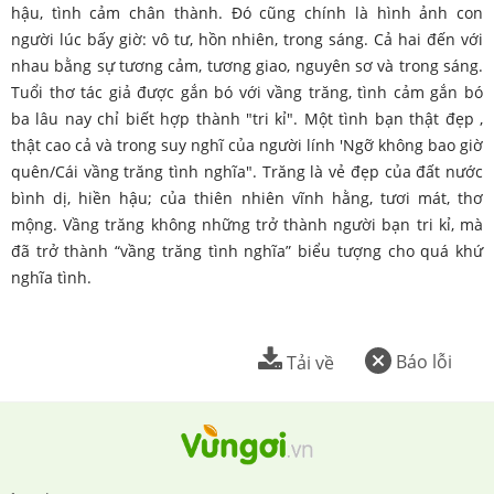
hậu, tình cảm chân thành. Đó cũng chính là hình ảnh con
người lúc bấy giờ: vô tư, hồn nhiên, trong sáng. Cả hai đến với
nhau bằng sự tương cảm, tương giao, nguyên sơ và trong sáng.
Tuổi thơ tác giả được gắn bó với vầng trăng, tình cảm gắn bó
ba lâu nay chỉ biết hợp thành "tri kỉ". Một tình bạn thật đẹp ,
thật cao cả và trong suy nghĩ của người lính 'Ngỡ không bao giờ
quên/Cái vầng trăng tình nghĩa". Trăng là vẻ đẹp của đất nước
bình dị, hiền hậu; của thiên nhiên vĩnh hằng, tươi mát, thơ
mộng. Vầng trăng không những trở thành người bạn tri kỉ, mà
đã trở thành “vầng trăng tình nghĩa” biểu tượng cho quá khứ
nghĩa tình.
Báo lỗi
Tải về