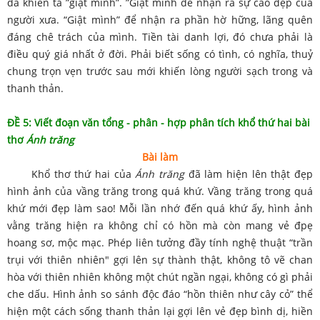
đã khiến ta ”giật mình”. ”Giật mình để nhận ra sự cao đẹp của
người xưa. “Giật mình” để nhận ra phần hờ hững, lãng quên
đáng chê trách của mình. Tiền tài danh lợi, đó chưa phải là
điều quý giá nhất ở đời. Phải biết sống có tình, có nghĩa, thuỷ
chung trọn vẹn trước sau mới khiến lòng người sạch trong và
thanh thản.
ĐỀ 5: Viết đoạn văn tổng - phân - hợp phân tích khổ thứ hai bài
thơ
Ánh trăng
Bài làm
Khổ thơ thứ hai của
Ánh trăng
đã làm hiện lên thật đẹp
hình ảnh của vầng trăng trong quá khứ. Vầng trăng trong quá
khứ mới đẹp làm sao! Mỗi lần nhớ đến quá khứ ấy, hình ảnh
vằng trăng hiện ra không chỉ có hồn mà còn mang vẻ đpẹ
hoang sơ, mộc mạc. Phép liên tưởng đầy tính nghệ thuật “trần
trụi với thiên nhiên" gợi lên sự thành thật, không tô vẽ chan
hòa với thiên nhiên không một chút ngần ngại, không có gì phải
che dấu. Hình ảnh so sánh độc đáo “hồn thiên như cây cỏ” thể
hiện một cách sống thanh thản lại gợi lên vẻ đẹp bình dị, hiền