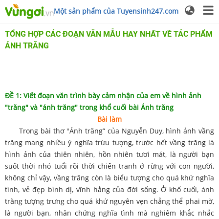
Một sản phẩm của Tuyensinh247.com
TỔNG HỢP CÁC ĐOẠN VĂN MẪU HAY NHẤT VỀ TÁC PHẨM
ÁNH TRĂNG
ĐỀ 1: Viết đoạn văn trình bày cảm nhận của em về hình ảnh
"trăng" và "ánh trăng" trong khổ cuối bài Ánh trăng
Bài làm
Trong bài thơ "Ánh trăng” của Nguyễn Duy, hình ảnh vầng
trăng mang nhiều ý nghĩa trừu tượng, trước hết vầng trăng là
hình ảnh của thiên nhiên, hồn nhiên tươi mát, là người bạn
suốt thời nhỏ tuổi rồi thời chiến tranh ở rừng với con người,
không chỉ vậy, vầng trăng còn là biểu tượng cho quá khứ nghĩa
tình, vẻ đẹp bình dị, vĩnh hằng của đời sống. Ở khổ cuối, ánh
trăng tượng trưng cho quá khứ nguyên vẹn chẳng thể phai mờ,
là người bạn, nhân chứng nghĩa tình mà nghiêm khắc nhắc