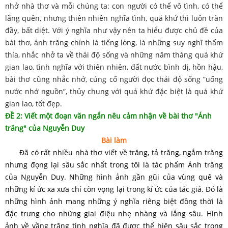
nhở nhà thơ và mỗi chúng ta: con người có thể vô tình, có thể
lãng quên, nhưng thiên nhiên nghĩa tình, quá khứ thì luôn tràn
đầy, bất diệt. Với ý nghĩa như vậy nên ta hiểu được chủ đề của
bài thơ, ánh trăng chính là tiếng lòng, là những suy nghĩ thấm
thía, nhắc nhở ta về thái độ sống và những năm tháng quá khứ
gian lao, tình nghĩa với thiên nhiên, đất nước bình dị, hồn hậu,
bài thơ cũng nhắc nhở, củng cố người đọc thái độ sống ”uống
nước nhớ nguồn”, thủy chung với quá khứ đặc biệt là quá khứ
gian lao, tốt đẹp.
ĐỀ 2: Viết một đoạn văn ngắn nêu cảm nhận về bài thơ "Ánh
trăng" của Nguyễn Duy
Bài làm
Đã có rất nhiều nhà thơ viết về trăng, tả trăng, ngắm trăng
nhưng đọng lại sâu sắc nhất trong tôi là tác phẩm Ánh trăng
của Nguyễn Duy. Những hình ảnh gần gũi của vùng quê và
những kí ức xa xưa chỉ còn vọng lại trong kí ức của tác giả. Đó là
những hình ảnh mang những ý nghĩa riêng biệt đồng thời là
đặc trưng cho những giai điệu nhẹ nhàng và lắng sâu. Hình
ảnh về vầng trăng tình nghĩa đã được thể hiện sâu sắc trong