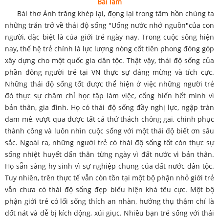
Bài làm
Bài thơ Ánh trăng khép lại, đọng lại trong tâm hồn chúng ta
những trăn trở về thái độ sống "Uống nước nhớ nguồn"của con
người, đặc biệt là của giới trẻ ngày nay. Trong cuộc sống hiện
nay, thế hệ trẻ chính là lực lượng nòng cốt tiên phong đóng góp
xây dựng cho một quốc gia dân tộc. Thật vậy, thái độ sống của
phần đông người trẻ tại VN thực sự đáng mừng và tích cực.
Những thái độ sống tốt được thể hiện ở việc những người trẻ
đó thực sự chăm chỉ học tập làm việc, cống hiến hết mình vì
bản thân, gia đình. Họ có thái độ sống đầy nghị lực, ngập tràn
đam mê, vượt qua được tất cả thử thách chông gai, chinh phục
thành công và luôn nhìn cuộc sống với một thái độ biết ơn sâu
sắc. Ngoài ra, những người trẻ có thái độ sống tốt còn thực sự
sống nhiệt huyết dấn thân từng ngày vì đất nước vì bản thân.
Họ sẵn sàng hy sinh vì sự nghiệp chung của đất nước dân tộc.
Tuy nhiên, trên thực tế vẫn còn tồn tại một bộ phận nhỏ giới trẻ
vẫn chưa có thái độ sống đẹp biểu hiện khá têu cực. Một bộ
phận giới trẻ có lối sống thích an nhàn, hưởng thụ thậm chí là
dốt nát và dễ bị kích động, xúi giục. Nhiều bạn trẻ sống với thái