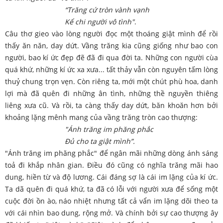
“Trăng cứ tròn vành vạnh
Kể chi người vô tình"
.
Câu thơ gieo vào lòng người đọc một thoáng giật mình để rồi
thấy ăn năn, day dứt. Vầng trăng kia cũng giống như bao con
người, bao kí ức đẹp đẽ đã đi qua đời ta. Những con người cùa
quá khứ, những kí ức xa xưa... tất thảy vẫn còn nguyên tấm lòng
thuỷ chung trọn vẹn. Còn riêng ta, mới một chút phù hoa, danh
lợi mà đã quên đi những ân tình, những thề nguyền thiêng
liêng xưa cũ. Và rồi, ta càng thấy day dứt, băn khoăn hơn bởi
khoảng lặng mênh mang của vầng trăng tròn cao thượng:
"Ánh trăng im phăng phắc
Đủ cho ta giật mình”.
"Ánh trăng im phăng phắc" để ngân mãi những dòng ánh sáng
toả đi khắp nhân gian. Điều đó cũng có nghĩa trăng mãi hao
dung, hiền từ và độ lương. Cái đáng sợ là cái im lặng của kí ức.
Ta dã quên đi quá khứ, ta đã có lỗi với người xưa để sống một
cuộc đời ồn ào, náo nhiệt nhưng tất cả vẩn im lặng dõi theo ta
với cái nhìn bao dung, rộng mở. Và chính bởi sự cao thượng ây