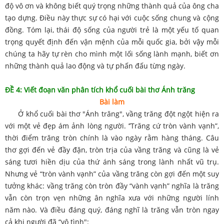
độ vô ơn và không biết quý trọng những thành quả của ông cha
tạo dựng. Điều này thực sự có hại với cuộc sống chung và cộng
đồng. Tóm lại, thái độ sống của người trẻ là một yếu tố quan
trọng quyết định đến vận mệnh của mỗi quốc gia, bởi vậy mỗi
chúng ta hãy tự rèn cho mình một lối sống lành mạnh, biết ơn
những thành quả lao động và tự phấn đấu từng ngày.
ĐỀ 4: Viết đoạn văn phân tích khổ cuối bài thơ Ánh trăng
Bài làm
Ở khổ cuối bài thơ "Ánh trăng", vầng trăng đột ngột hiện ra
với một vẻ đẹp ám ảnh lòng người. ’’Trăng cứ tròn vành vạnh”,
thời điểm trăng tròn chính là vào ngày rằm hàng tháng. Câu
thơ gợi đến vẻ đầy đặn, tròn trịa của vầng trăng và cũng là vẻ
sáng tươi hiền dịu của thứ ánh sáng trong lành nhất vũ trụ.
Nhưng vẻ “tròn vành vạnh” của vầng trăng còn gợi đến một suy
tưởng khác: vầng trăng còn tròn đầy “vành vạnh” nghĩa là trăng
vẫn còn trọn vẹn những ân nghĩa xưa với những người lính
năm nào. Và điều đáng quý, đáng nghĩ là trăng vẫn tròn ngay
cả khi người đã “vô tình":