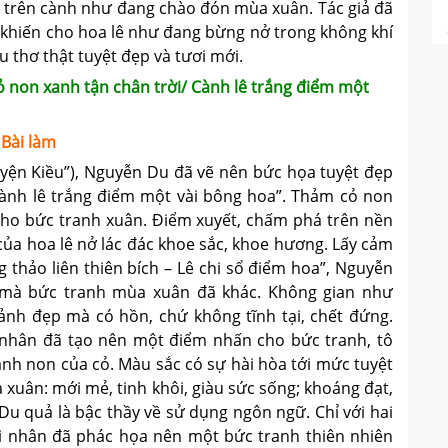
ết trên cành như đang chào đón mùa xuân. Tác giả đã
khiến cho hoa lê như đang bừng nở trong không khí
 thơ thật tuyệt đẹp và tươi mới.
Cỏ non xanh tận chân trời/ Cành lê trắng điểm một
Bài làm
ện Kiều”), Nguyễn Du đã vẽ nên bức họa tuyệt đẹp
Cành lê trắng điểm một vài bông hoa”. Thảm cỏ non
 cho bức tranh xuân. Điểm xuyết, chấm phá trên nền
t của hoa lê nở lác đác khoe sắc, khoe hương. Lấy cảm
 thảo liên thiên bích – Lê chi sổ điểm hoa”, Nguyễn
 mà bức tranh mùa xuân đã khác. Không gian như
ảnh đẹp mà có hồn, chứ không tĩnh tại, chết đứng.
 nhân đã tạo nên một điểm nhấn cho bức tranh, tô
anh non của cỏ. Màu sắc có sự hài hòa tới mức tuyệt
a xuân: mới mẻ, tinh khôi, giàu sức sống; khoáng đạt,
Du quả là bậc thầy về sử dụng ngôn ngữ. Chỉ với hai
i nhân đã phác họa nên một bức tranh thiên nhiên