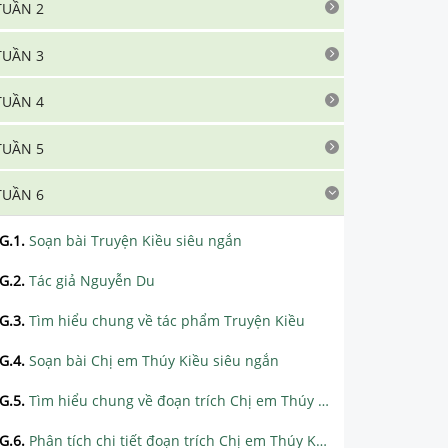
TUẦN 2
TUẦN 3
TUẦN 4
TUẦN 5
TUẦN 6
G.1
.
Soạn bài Truyện Kiều siêu ngắn
G.2
.
Tác giả Nguyễn Du
G.3
.
Tìm hiểu chung về tác phẩm Truyện Kiều
G.4
.
Soạn bài Chị em Thúy Kiều siêu ngắn
G.5
.
Tìm hiểu chung về đoạn trích Chị em Thúy Kiều
G.6
.
Phân tích chi tiết đoạn trích Chị em Thúy Kiều