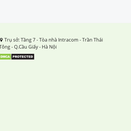
TUẦN 26
TUẦN 27
TUẦN 28
Trụ sở: Tầng 7 - Tòa nhà Intracom - Trần Thái
Tông - Q.Cầu Giấy - Hà Nội
TUẦN 29
TUẦN 30
TUẦN 31
TUẦN 32
TUẦN 33
TUẦN 34