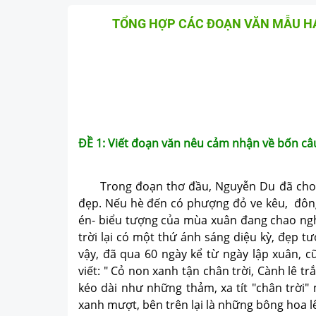
TỔNG HỢP CÁC ĐOẠN VĂN MẪU H
ĐỀ 1: Viết đoạn văn nêu cảm nhận về bốn câ
Trong đoạn thơ đầu, Nguyễn Du đã cho ta 
đẹp. Nếu hè đến có phượng đỏ ve kêu, đông 
én- biểu tượng của mùa xuân đang chao nghi
trời lại có một thứ ánh sáng diệu kỳ, đẹp 
vậy, đã qua 60 ngày kể từ ngày lập xuân, c
viết: " Cỏ non xanh tận chân trời, Cành lê 
kéo dài như những thảm, xa tít "chân trời"
xanh mượt, bên trên lại là những bông hoa lê