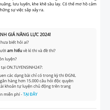
huâng, lưu luyến, khe khẽ sầu lay. Có thể mơ hồ cảm
ững sự việc sắp xảy ra.
ÁNH GIÁ NĂNG LỰC 2024!
hưa biết hỏi ai?
gười
am hiểu
về kì thi và đề thi?
ôn luyện?
ản tại ON.TUYENSINH247:
en các dạng bài chỉ có trong kỳ thi ĐGNL
 ngân hàng hơn 15.000 câu hỏi độc quyền
 tài khoản tự luyện chủ động trên trang
n miễn phí -
TẠI ĐÂY