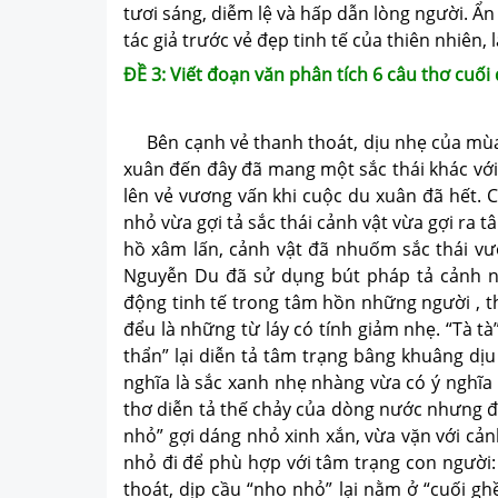
tươi sáng, diễm lệ và hấp dẫn lòng người. 
tác giả trước vẻ đẹp tinh tế của thiên nhiên,
ĐỀ 3: Viết đoạn văn phân tích 6 câu thơ cuối
Bên cạnh vẻ thanh thoát, dịu nhẹ của mùa
xuân đến đây đã mang một sắc thái khác với 
lên vẻ vương vấn khi cuộc du xuân đã hết. C
nhỏ vừa gợi tả sắc thái cảnh vật vừa gợi ra
hồ xâm lấn, cảnh vật đã nhuốm sắc thái vư
Nguyễn Du đã sử dụng bút pháp tả cảnh n
động tinh tế trong tâm hồn những người , t
đểu là những từ láy có tính giảm nhẹ. “Tà t
thẩn” lại diễn tả tâm trạng bâng khuâng dị
nghĩa là sắc xanh nhẹ nhàng vừa có ý nghĩa
thơ diễn tả thế chảy của dòng nước nhưng đ
nhỏ” gợi dáng nhỏ xinh xắn, vừa vặn với cả
nhỏ đi để phù hợp với tâm trạng con người:
thoát, dịp cầu “nho nhỏ” lại nằm ở “cuối gh