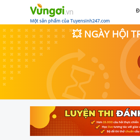
Đ
Một sản phẩm của Tuyensinh247.com
💥 NGÀY HỘI T