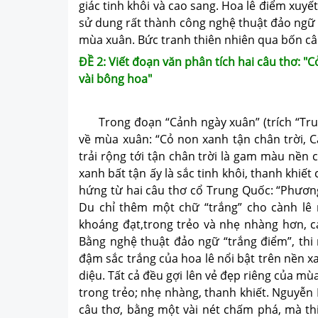
giác tinh khôi và cao sang. Hoa lê điểm xuy
sử dung rất thành công nghệ thuật đảo ngữ 
mùa xuân. Bức tranh thiên nhiên qua bốn câu
ĐỀ 2: Viết đoạn văn phân tích hai câu thơ: "
vài bông hoa"
Trong đoạn “Cảnh ngày xuân” (trích “Truy
về mùa xuân: “Cỏ non xanh tận chân trời, 
trải rộng tới tận chân trời là gam màu nền
xanh bất tận ấy là sắc tinh khôi, thanh khiế
hứng từ hai câu thơ cổ Trung Quốc: “Phương
Du chỉ thêm một chữ “trắng” cho cành lê
khoáng đạt,trong trẻo và nhẹ nhàng hơn, c
Bằng nghệ thuật đảo ngữ “trắng điểm”, thi
đậm sắc trắng của hoa lê nổi bật trên nền x
diệu. Tất cả đều gợi lên vẻ đẹp riêng của mù
trong trẻo; nhẹ nhàng, thanh khiết. Nguyễn 
câu thơ, bằng một vài nét chấm phá, mà th