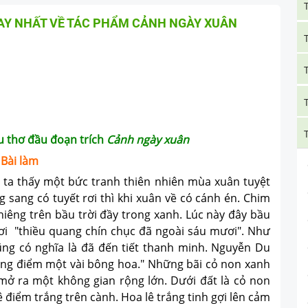
AY NHẤT VỀ TÁC PHẨM CẢNH NGÀY XUÂN
u thơ đầu đoạn trích
Cảnh ngày xuân
Bài làm
thấy một bức tranh thiên nhiên mùa xuân tuyệt
sang có tuyết rơi thì khi xuân về có cánh én. Chim
êng trên bầu trời đầy trong xanh. Lúc này đây bầu
tươi "thiều quang chín chục đã ngoài sáu mươi". Như
ũng có nghĩa là đã đến tiết thanh minh. Nguyễn Du
trắng điểm một vài bông hoa." Những bãi cỏ non xanh
 mở ra một không gian rộng lớn. Dưới đất là cỏ non
 điểm trắng trên cành. Hoa lê trắng tinh gợi lên cảm