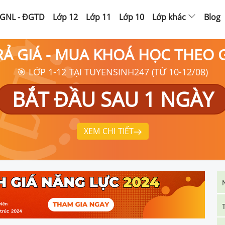
GNL - ĐGTD
Lớp 12
Lớp 11
Lớp 10
Lớp khác
Blog
RẢ GIÁ - MUA KHOÁ HỌC THEO
🎯 LỚP 1-12 TẠI TUYENSINH247 (TỪ 10-12/08)
BẮT ĐẦU SAU 1 NGÀY
XEM CHI TIẾT