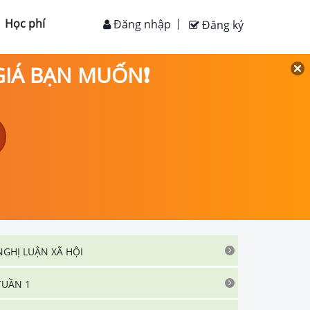
Học phí
Đăng nhập
Đăng ký
 GIÁ BẠN MUỐN❗
NGHỊ LUẬN XÃ HỘI
TUẦN 1