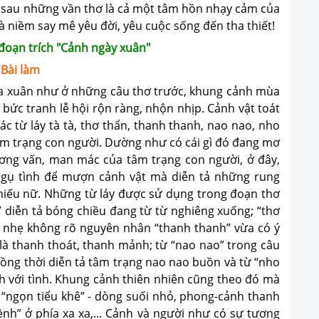
Ẩn sau những vần thơ là cả một tâm hồn nhạy cảm của
 là niềm say mê yêu đời, yêu cuộc sống đến tha thiết!
 đoạn trích "Cảnh ngày xuân"
Bài làm
 xuân như ở những câu thơ trước, khung cảnh mùa
bức tranh lễ hội rộn ràng, nhộn nhịp. Cảnh vật toát
ác từ láy tà tà, thơ thẩn, thanh thanh, nao nao, nho
 tâm trạng con người. Dường như có cái gì đó đang mơ
ơng vấn, man mác của tâm trạng con người, ở đây,
gụ tình để mượn cảnh vật mà diễn tả những rung
hiếu nữ. Những từ láy được sử dụng trong đoạn thơ
à” diễn tả bóng chiều đang từ từ nghiêng xuống; “thơ
u nhẹ không rõ nguyên nhân “thanh thanh” vừa có ý
 là thanh thoát, thanh mảnh; từ “nao nao” trong câu
ồng thời diễn tả tâm trạng nao nao buồn và từ “nho
nh với tình. Khung cảnh thiên nhiên cũng theo đó mà
 “ngọn tiểu khê” - dòng suối nhỏ, phong-cảnh thanh
ềnh” ở phía xa xa,... Cảnh và người như có sự tương