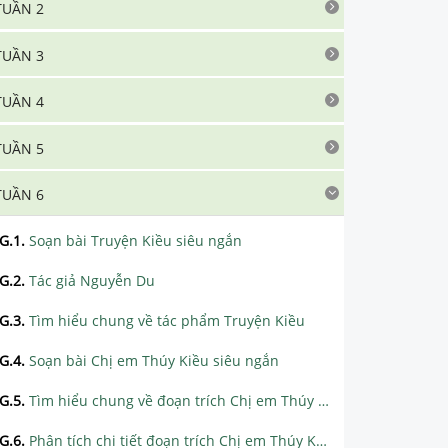
TUẦN 2
TUẦN 3
TUẦN 4
TUẦN 5
TUẦN 6
G.1
.
Soạn bài Truyện Kiều siêu ngắn
G.2
.
Tác giả Nguyễn Du
G.3
.
Tìm hiểu chung về tác phẩm Truyện Kiều
G.4
.
Soạn bài Chị em Thúy Kiều siêu ngắn
G.5
.
Tìm hiểu chung về đoạn trích Chị em Thúy Kiều
G.6
.
Phân tích chi tiết đoạn trích Chị em Thúy Kiều