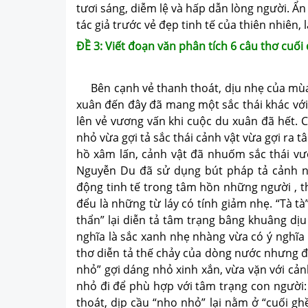
tươi sáng, diễm lệ và hấp dẫn lòng người. 
tác giả trước vẻ đẹp tinh tế của thiên nhiên,
ĐỀ 3: Viết đoạn văn phân tích 6 câu thơ cuối
Bên cạnh vẻ thanh thoát, dịu nhẹ của mùa
xuân đến đây đã mang một sắc thái khác với 
lên vẻ vương vấn khi cuộc du xuân đã hết. C
nhỏ vừa gợi tả sắc thái cảnh vật vừa gợi ra
hồ xâm lấn, cảnh vật đã nhuốm sắc thái vư
Nguyễn Du đã sử dụng bút pháp tả cảnh n
động tinh tế trong tâm hồn những người , t
đểu là những từ láy có tính giảm nhẹ. “Tà t
thẩn” lại diễn tả tâm trạng bâng khuâng dị
nghĩa là sắc xanh nhẹ nhàng vừa có ý nghĩa
thơ diễn tả thế chảy của dòng nước nhưng đ
nhỏ” gợi dáng nhỏ xinh xắn, vừa vặn với cả
nhỏ đi để phù hợp với tâm trạng con người:
thoát, dịp cầu “nho nhỏ” lại nằm ở “cuối gh