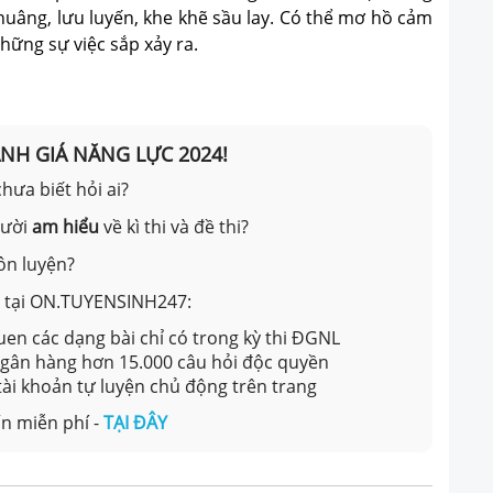
huâng, lưu luyến, khe khẽ sầu lay. Có thể mơ hồ cảm
ững sự việc sắp xảy ra.
ÁNH GIÁ NĂNG LỰC 2024!
hưa biết hỏi ai?
gười
am hiểu
về kì thi và đề thi?
ôn luyện?
ản tại ON.TUYENSINH247:
en các dạng bài chỉ có trong kỳ thi ĐGNL
 ngân hàng hơn 15.000 câu hỏi độc quyền
 tài khoản tự luyện chủ động trên trang
n miễn phí -
TẠI ĐÂY