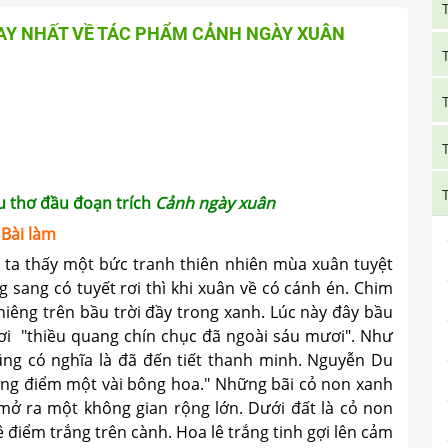
AY NHẤT VỀ TÁC PHẨM CẢNH NGÀY XUÂN
u thơ đầu đoạn trích
Cảnh ngày xuân
Bài làm
thấy một bức tranh thiên nhiên mùa xuân tuyệt
sang có tuyết rơi thì khi xuân về có cánh én. Chim
êng trên bầu trời đầy trong xanh. Lúc này đây bầu
tươi "thiều quang chín chục đã ngoài sáu mươi". Như
ũng có nghĩa là đã đến tiết thanh minh. Nguyễn Du
trắng điểm một vài bông hoa." Những bãi cỏ non xanh
 mở ra một không gian rộng lớn. Dưới đất là cỏ non
 điểm trắng trên cành. Hoa lê trắng tinh gợi lên cảm