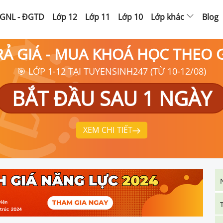
GNL - ĐGTD
Lớp 12
Lớp 11
Lớp 10
Lớp khác
Blog
RẢ GIÁ - MUA KHOÁ HỌC THEO
🎯 LỚP 1-12 TẠI TUYENSINH247 (TỪ 10-12/08)
BẮT ĐẦU SAU 1 NGÀY
XEM CHI TIẾT