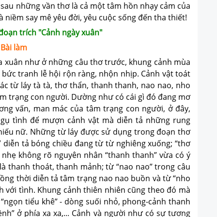
Ẩn sau những vần thơ là cả một tâm hồn nhạy cảm của
 là niềm say mê yêu đời, yêu cuộc sống đến tha thiết!
 đoạn trích "Cảnh ngày xuân"
Bài làm
 xuân như ở những câu thơ trước, khung cảnh mùa
bức tranh lễ hội rộn ràng, nhộn nhịp. Cảnh vật toát
ác từ láy tà tà, thơ thẩn, thanh thanh, nao nao, nho
 tâm trạng con người. Dường như có cái gì đó đang mơ
ơng vấn, man mác của tâm trạng con người, ở đây,
gụ tình để mượn cảnh vật mà diễn tả những rung
hiếu nữ. Những từ láy được sử dụng trong đoạn thơ
à” diễn tả bóng chiều đang từ từ nghiêng xuống; “thơ
u nhẹ không rõ nguyên nhân “thanh thanh” vừa có ý
 là thanh thoát, thanh mảnh; từ “nao nao” trong câu
ồng thời diễn tả tâm trạng nao nao buồn và từ “nho
nh với tình. Khung cảnh thiên nhiên cũng theo đó mà
 “ngọn tiểu khê” - dòng suối nhỏ, phong-cảnh thanh
ềnh” ở phía xa xa,... Cảnh và người như có sự tương