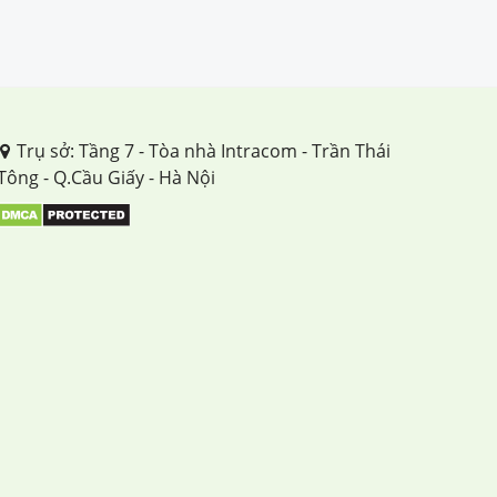
TUẦN 26
TUẦN 27
TUẦN 28
Trụ sở: Tầng 7 - Tòa nhà Intracom - Trần Thái
Tông - Q.Cầu Giấy - Hà Nội
TUẦN 29
TUẦN 30
TUẦN 31
TUẦN 32
TUẦN 33
TUẦN 34