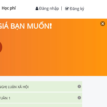
Học phí
Đăng nhập
Đăng ký
 GIÁ BẠN MUỐN❗
NGHỊ LUẬN XÃ HỘI
TUẦN 1