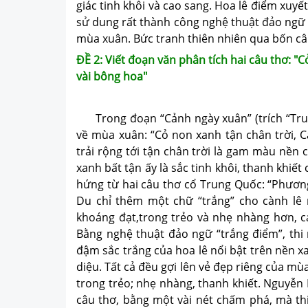
giác tinh khôi và cao sang. Hoa lê điểm xuy
sử dung rất thành công nghệ thuật đảo ngữ 
mùa xuân. Bức tranh thiên nhiên qua bốn câu
ĐỀ 2: Viết đoạn văn phân tích hai câu thơ: "
vài bông hoa"
Trong đoạn “Cảnh ngày xuân” (trích “Truy
về mùa xuân: “Cỏ non xanh tận chân trời, 
trải rộng tới tận chân trời là gam màu nền
xanh bất tận ấy là sắc tinh khôi, thanh khiế
hứng từ hai câu thơ cổ Trung Quốc: “Phương
Du chỉ thêm một chữ “trắng” cho cành lê
khoáng đạt,trong trẻo và nhẹ nhàng hơn, c
Bằng nghệ thuật đảo ngữ “trắng điểm”, thi
đậm sắc trắng của hoa lê nổi bật trên nền x
diệu. Tất cả đều gợi lên vẻ đẹp riêng của mù
trong trẻo; nhẹ nhàng, thanh khiết. Nguyễn 
câu thơ, bằng một vài nét chấm phá, mà th