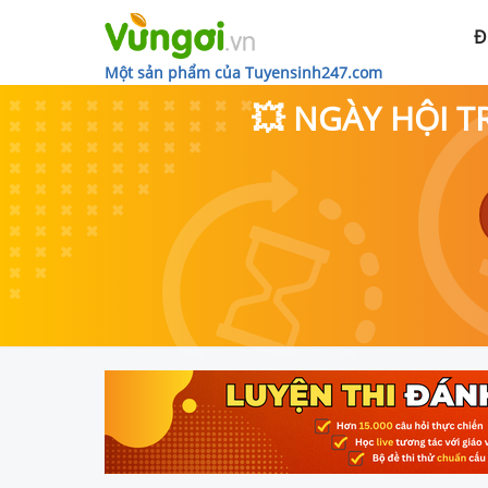
Đ
Một sản phẩm của Tuyensinh247.com
💥 NGÀY HỘI T