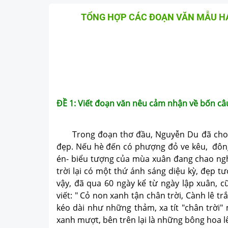
TỔNG HỢP CÁC ĐOẠN VĂN MẪU H
ĐỀ 1: Viết đoạn văn nêu cảm nhận về bốn câ
Trong đoạn thơ đầu, Nguyễn Du đã cho ta 
đẹp. Nếu hè đến có phượng đỏ ve kêu, đông 
én- biểu tượng của mùa xuân đang chao nghi
trời lại có một thứ ánh sáng diệu kỳ, đẹp 
vậy, đã qua 60 ngày kể từ ngày lập xuân, c
viết: " Cỏ non xanh tận chân trời, Cành lê 
kéo dài như những thảm, xa tít "chân trời"
xanh mượt, bên trên lại là những bông hoa lê