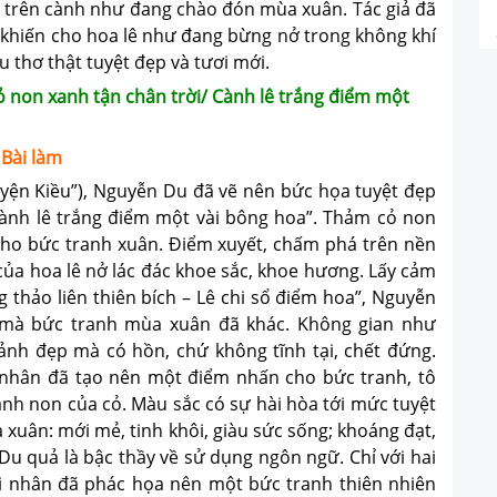
ết trên cành như đang chào đón mùa xuân. Tác giả đã
khiến cho hoa lê như đang bừng nở trong không khí
 thơ thật tuyệt đẹp và tươi mới.
Cỏ non xanh tận chân trời/ Cành lê trắng điểm một
Bài làm
ện Kiều”), Nguyễn Du đã vẽ nên bức họa tuyệt đẹp
Cành lê trắng điểm một vài bông hoa”. Thảm cỏ non
 cho bức tranh xuân. Điểm xuyết, chấm phá trên nền
t của hoa lê nở lác đác khoe sắc, khoe hương. Lấy cảm
 thảo liên thiên bích – Lê chi sổ điểm hoa”, Nguyễn
 mà bức tranh mùa xuân đã khác. Không gian như
ảnh đẹp mà có hồn, chứ không tĩnh tại, chết đứng.
 nhân đã tạo nên một điểm nhấn cho bức tranh, tô
anh non của cỏ. Màu sắc có sự hài hòa tới mức tuyệt
a xuân: mới mẻ, tinh khôi, giàu sức sống; khoáng đạt,
Du quả là bậc thầy về sử dụng ngôn ngữ. Chỉ với hai
i nhân đã phác họa nên một bức tranh thiên nhiên