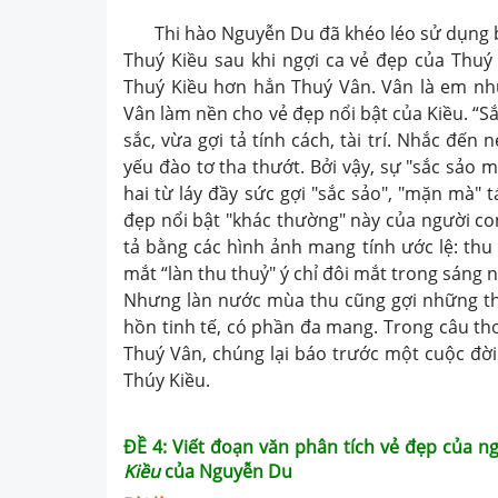
Thi hào Nguyễn Du đã khéo léo sử dụng bi
Thuý Kiều sau khi ngợi ca vẻ đẹp của Thu
Thuý Kiều hơn hẳn Thuý Vân. Vân là em như
Vân làm nền cho vẻ đẹp nổi bật của Kiều. “S
sắc, vừa gợi tả tính cách, tài trí. Nhắc đến
yếu đào tơ tha thướt. Bởi vậy, sự "sắc sảo 
hai từ láy đầy sức gợi "sắc sảo", "mặn mà"
đẹp nổi bật "khác thường" này của người co
tả bằng các hình ảnh mang tính ước lệ: thu t
mắt “làn thu thuỷ" ý chỉ đôi mắt trong sáng 
Nhưng làn nước mùa thu cũng gợi những th
hồn tinh tế, có phần đa mang. Trong câu th
Thuý Vân, chúng lại báo trước một cuộc đời
Thúy Kiều.
ĐỀ 4: Viết đoạn văn phân tích vẻ đẹp của n
Kiều
của Nguyễn Du