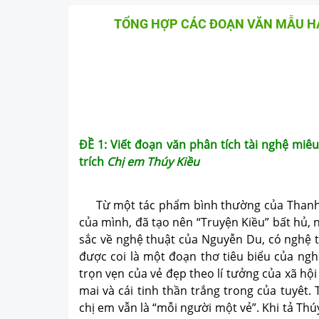
TỔNG HỢP CÁC ĐOẠN VĂN MẪU HA
ĐỀ 1: Viết đoạn văn phân tích tài nghệ miê
trích
Chị em Thúy Kiều
Từ một tác phẩm bình thường của Thanh Tâ
của mình, đã tạo nên “Truyện Kiều” bất hủ,
sắc về nghệ thuật của Nguyễn Du, có nghệ t
được coi là một đoạn thơ tiêu biểu của ngh
trọn vẹn của vẻ đẹp theo lí tưởng của xã hội
mai và cái tinh thần trắng trong của tuyêt.
chị em vẫn là “mỗi người một vẻ”. Khi tả Th