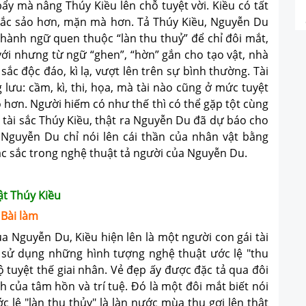
y mà nâng Thúy Kiều lên chỗ tuyệt vời. Kiều có tất
ắc sảo hơn, mặn mà hơn. Tả Thúy Kiều, Nguyễn Du
ành ngữ quen thuộc “làn thu thuỷ” để chỉ đôi mắt,
 với nhưng từ ngữ “ghen”, “hờn” gắn cho tạo vật, nhà
ắc độc đáo, kì lạ, vượt lên trên sự bình thường. Tài
 lưu: cầm, kì, thi, họa, mà tài nào cũng ở mức tuyệt
có hơn. Người hiếm có như thế thì có thể gặp tột cùng
 tài sắc Thúy Kiều, thật ra Nguyễn Du đã dự báo cho
 Nguyễn Du chỉ nói lên cái thần của nhân vật bằng
đặc sắc trong nghệ thuật tả người của Nguyễn Du.
ật Thúy Kiều
Bài làm
guyễn Du, Kiều hiện lên là một người con gái tài
ả sử dụng những hình tượng nghệ thuật ước lệ "thu
mộ tuyệt thế giai nhân. Vẻ đẹp ấy được đặc tả qua đôi
h của tâm hồn và trí tuệ. Đó là một đôi mắt biết nói
 lệ "làn thu thủy" là làn nước mùa thu gợi lên thật