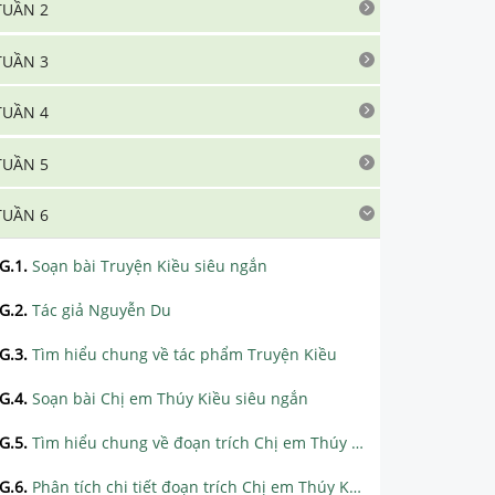
TUẦN 2
TUẦN 3
TUẦN 4
TUẦN 5
TUẦN 6
G.1
.
Soạn bài Truyện Kiều siêu ngắn
G.2
.
Tác giả Nguyễn Du
G.3
.
Tìm hiểu chung về tác phẩm Truyện Kiều
G.4
.
Soạn bài Chị em Thúy Kiều siêu ngắn
G.5
.
Tìm hiểu chung về đoạn trích Chị em Thúy Kiều
G.6
.
Phân tích chi tiết đoạn trích Chị em Thúy Kiều