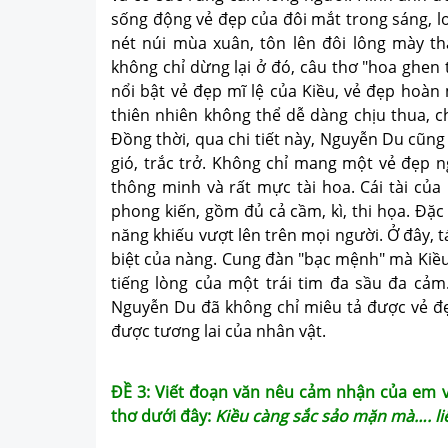
sống động vẻ đẹp của đôi mắt trong sáng, lo
nét núi mùa xuân, tôn lên đôi lông mày th
không chỉ dừng lại ở đó, câu thơ "hoa ghen
nổi bật vẻ đẹp mĩ lệ của Kiều, vẻ đẹp hoàn 
thiên nhiên không thể dễ dàng chịu thua, c
Đồng thời, qua chi tiết này, Nguyễn Du cũn
gió, trắc trở. Không chỉ mang một vẻ đẹp n
thông minh và rất mực tài hoa. Cái tài của
phong kiến, gồm đủ cả cầm, kì, thi họa. Đặc
năng khiếu vượt lên trên mọi người. Ở đây, tá
biệt của nàng. Cung đàn "bạc mệnh" mà Kiều 
tiếng lòng của một trái tim đa sầu đa cảm
Nguyễn Du đã không chỉ miêu tả được vẻ đẹ
được tương lai của nhân vật.
ĐỀ 3: Viết đoạn văn nêu cảm nhận của em v
thơ dưới đây:
Kiều càng sắc sảo mặn mà…. l