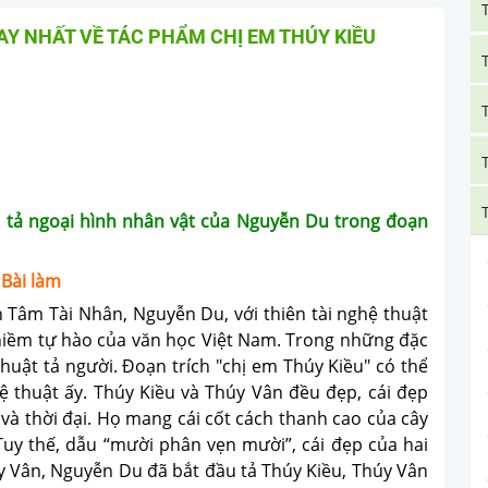
Y NHẤT VỀ TÁC PHẨM CHỊ EM THÚY KIỀU
u tả ngoại hình nhân vật của Nguyễn Du trong đoạn
Bài làm
m Tài Nhân, Nguyễn Du, với thiên tài nghệ thuật
 niềm tự hào của văn học Việt Nam. Trong những đặc
huật tả người. Đoạn trích "chị em Thúy Kiều" có thể
ệ thuật ấy. Thúy Kiều và Thúy Vân đều đẹp, cái đẹp
 và thời đại. Họ mang cái cốt cách thanh cao của cây
 Tuy thế, dẫu “mười phân vẹn mười”, cái đẹp của hai
úy Vân, Nguyễn Du đã bắt đầu tả Thúy Kiều, Thúy Vân