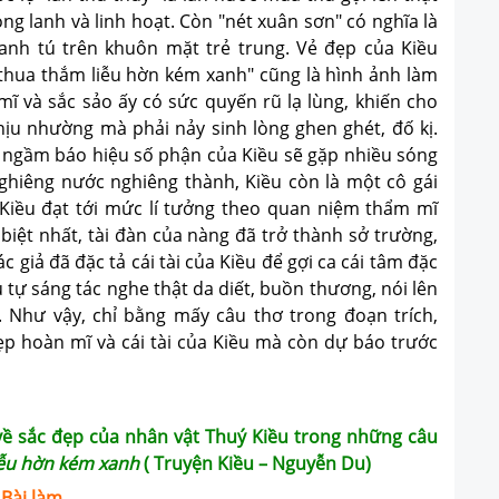
ng lanh và linh hoạt. Còn "nét xuân sơn" có nghĩa là
anh tú trên khuôn mặt trẻ trung. Vẻ đẹp của Kiều
 thua thắm liễu hờn kém xanh" cũng là hình ảnh làm
mĩ và sắc sảo ấy có sức quyến rũ lạ lùng, khiến cho
hịu nhường mà phải nảy sinh lòng ghen ghét, đố kị.
g ngầm báo hiệu số phận của Kiều sẽ gặp nhiều sóng
ghiêng nước nghiêng thành, Kiều còn là một cô gái
 Kiều đạt tới mức lí tưởng theo quan niệm thẩm mĩ
 biệt nhất, tài đàn của nàng đã trở thành sở trường,
c giả đã đặc tả cái tài của Kiều để gợi ca cái tâm đặc
tự sáng tác nghe thật da diết, buồn thương, nói lên
. Như vậy, chỉ bằng mấy câu thơ trong đoạn trích,
p hoàn mĩ và cái tài của Kiều mà còn dự báo trước
ề sắc đẹp của nhân vật Thuý Kiều trong những câu
iễu hờn kém xanh
( Truyện Kiều – Nguyễn Du)
Bài làm