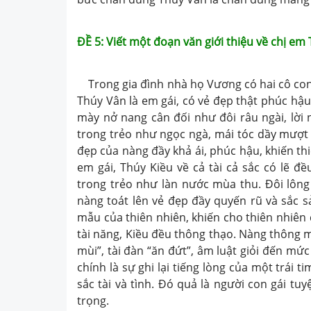
ĐỀ 5: Viết một đoạn văn giới thiệu về chị em
Trong gia đình nhà họ Vương có hai cô con 
Thúy Vân là em gái, có vẻ đẹp thật phúc hậ
mày nở nang cân đối như đôi râu ngài, lời 
trong trẻo như ngọc ngà, mái tóc dầy mượt
đẹp của nàng đầy khả ái, phúc hậu, khiến t
em gái, Thúy Kiều về cả tài cả sắc có lẽ đ
trong trẻo như làn nước mùa thu. Đôi lông
nàng toát lên vẻ đẹp đầy quyến rũ và sắc s
mẫu của thiên nhiên, khiến cho thiên nhiên 
tài năng, Kiều đều thông thạo. Nàng thông m
mùi”, tài đàn “ăn đứt”, âm luật giỏi đến mứ
chính là sự ghi lại tiếng lòng của một trái 
sắc tài và tình. Đó quả là người con gái tu
trọng.