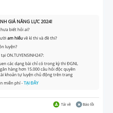
ÁNH GIÁ NĂNG LỰC 2024!
hưa biết hỏi ai?
gười
am hiểu
về kì thi và đề thi?
ôn luyện?
ản tại ON.TUYENSINH247:
en các dạng bài chỉ có trong kỳ thi ĐGNL
 ngân hàng hơn 15.000 câu hỏi độc quyền
 tài khoản tự luyện chủ động trên trang
n miễn phí -
TẠI ĐÂY
Tải về
Báo lỗi