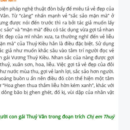
ện pháp nghệ thuật đòn bẩy để miêu tả vẻ đẹp của
ý Vân. Từ “càng” nhấn mạnh vẻ “sắc sảo mặn mà” ở
ng được nói đến trước thì ra bởi tác giả muốn lấy
ắc sảo” và “mặn mà” đều có tác dụng vừa gợi tả nhan
 nét đẹp của mĩ nhân xưa, ta thường nghĩ đến vẻ liễu
mặn mà" của Thuý Kiều hẳn là điều đặc biệt. Sử dụng
 tác giả như muốn khắc sâu vào tâm trí người đọc vẻ
n gái Vương Thuý Kiều. Nhan sắc của nàng được gợi
huỷ, xuân sơn, hoa, liễu. Việc gợi tả vẻ đẹp của đôi
như nước mùa thu, gợi vẻ lanh lợi, sắc sảo hơn người.
oáng buồn u ẩn nên điều đó còn thể hiện một tâm
ơ “Hoa ghen thua thắm liễu hờn kém xanh”, khác với
 dông bão bị ghen ghét, đố kị, vùi dập của nhân vật
gười con gái Thuý Vân trong đoạn trích
Chị em Thuý