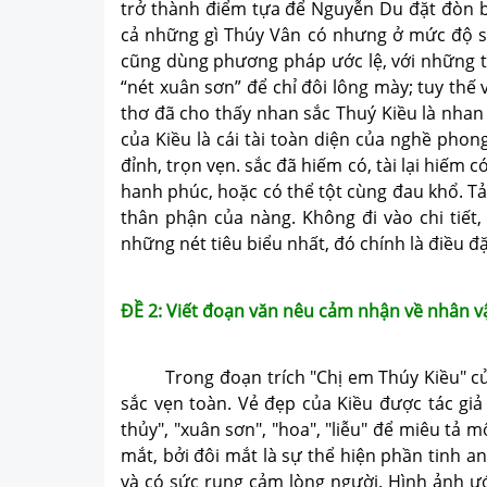
trở thành điểm tựa để Nguyễn Du đặt đòn bẩ
cả những gì Thúy Vân có nhưng ở mức độ s
cũng dùng phương pháp ước lệ, với những th
“nét xuân sơn” để chỉ đôi lông mày; tuy thế
thơ đã cho thấy nhan sắc Thuý Kiều là nhan s
của Kiều là cái tài toàn diện của nghề phong
đỉnh, trọn vẹn. sắc đã hiếm có, tài lại hiếm 
hanh phúc, hoặc có thể tột cùng đau khổ. Tả
thân phận của nàng. Không đi vào chi tiết,
những nét tiêu biểu nhất, đó chính là điều 
ĐỀ 2: Viết đoạn văn nêu cảm nhận về nhân v
Trong đoạn trích "Chị em Thúy Kiều" của N
sắc vẹn toàn. Vẻ đẹp của Kiều được tác gi
thủy", "xuân sơn", "hoa", "liễu" để miêu tả 
mắt, bởi đôi mắt là sự thể hiện phần tinh an
và có sức rung cảm lòng người. Hình ảnh ước