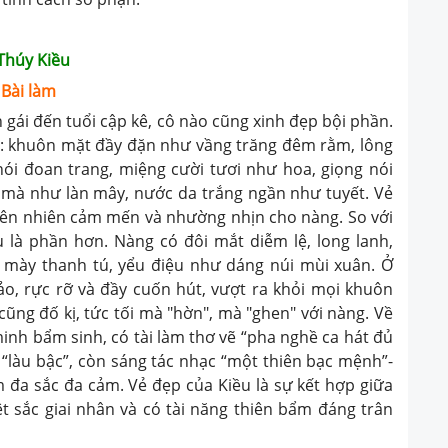
 Thúy Kiều
Bài làm
gái đến tuổi cập kê, cô nào cũng xinh đẹp bội phần.
u: khuôn mặt đầy đặn như vầng trăng đêm rằm, lông
nói đoan trang, miệng cười tươi như hoa, giọng nói
 mà như làn mây, nước da trắng ngần như tuyết. Vẻ
hiên nhiên cảm mến và nhường nhịn cho nàng. So với
ều là phần hơn. Nàng có đôi mắt diễm lệ, long lanh,
 mày thanh tú, yểu điệu như dáng núi mùi xuân. Ở
ảo, rực rỡ và đầy cuốn hút, vượt ra khỏi mọi khuôn
cũng đố kị, tức tối mà "hờn", mà "ghen" với nàng. Về
inh bẩm sinh, có tài làm thơ vẽ “pha nghề ca hát đủ
c “làu bậc”, còn sáng tác nhạc “một thiên bạc mệnh”-
tim đa sắc đa cảm. Vẻ đẹp của Kiều là sự kết hợp giữa
yệt sắc giai nhân và có tài năng thiên bẩm đáng trân