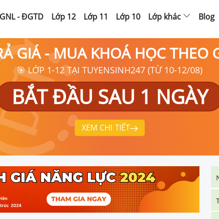
GNL - ĐGTD
Lớp 12
Lớp 11
Lớp 10
Lớp khác
Blog
RẢ GIÁ - MUA KHOÁ HỌC THEO
🎯 LỚP 1-12 TẠI TUYENSINH247 (TỪ 10-12/08)
BẮT ĐẦU SAU 1 NGÀY
XEM CHI TIẾT