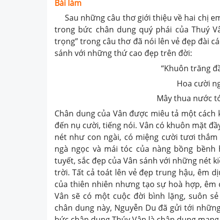
Bài làm
Sau những câu thơ giới thiệu về hai chị em
trong bức chân dung quý phái của Thuý Vân
trọng” trong câu thơ đã nói lên vẻ đẹp đài c
sánh với những thứ cao đẹp trên đời:
“Khuôn trăng đầ
Hoa cười ng
Mây thua nước t
Chân dung của Vân được miêu tả một cách kh
đến nụ cười, tiếng nói. Vân có khuôn mặt đầ
nét như con ngài, có miệng cười tươi thắm 
ngà ngọc và mái tóc của nàng bồng bềnh 
tuyết, sắc đẹp của Vân sánh với những nét k
trời. Tất cả toát lên vẻ đẹp trung hậu, êm d
của thiên nhiên nhưng tạo sự hoà hợp, êm d
Vân sẽ có một cuộc đời bình lặng, suôn s
chân dung này, Nguyễn Du đã gửi tới những 
bức chân dung Thúy Vân là chân dung mang 