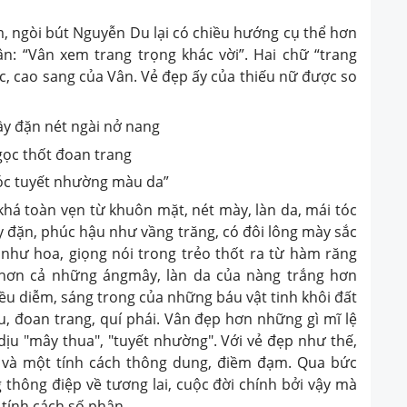
, ngòi bút Nguyễn Du lại có chiều hướng cụ thể hơn
: “Vân xem trang trọng khác vời”. Hai chữ “trang
ác, cao sang của Vân. Vẻ đẹp ấy của thiếu nữ được so
y đặn nét ngài nở nang
ọc thốt đoan trang
óc tuyết nhường màu da”
á toàn vẹn từ khuôn mặt, nét mày, làn da, mái tóc
y đặn, phúc hậu như vầng trăng, có đôi lông mày sắc
như hoa, giọng nói trong trẻo thốt ra từ hàm răng
hơn cả những ángmây, làn da của nàng trắng hơn
iều diễm, sáng trong của những báu vật tinh khôi đất
ịu, đoan trang, quí phái. Vân đẹp hơn những gì mĩ lệ
ịu "mây thua", "tuyết nhường". Với vẻ đẹp như thế,
ẻ và một tính cách thông dung, điềm đạm. Qua bức
thông điệp về tương lai, cuộc đời chính bởi vậy mà
tính cách số phận.