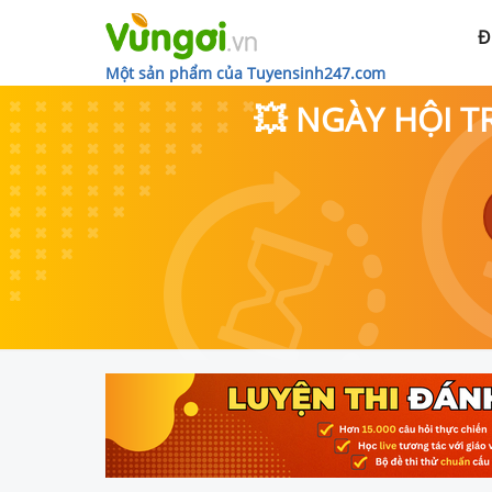
Đ
Một sản phẩm của Tuyensinh247.com
💥 NGÀY HỘI T