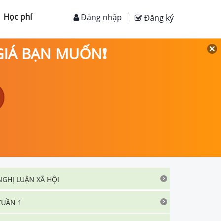
Học phí
Đăng nhập
Đăng ký
 GIÁ BẠN MUỐN❗
NGHỊ LUẬN XÃ HỘI
TUẦN 1