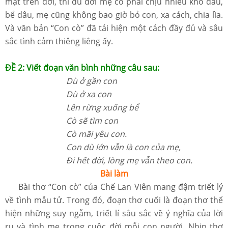
mặt trên đời, thì dù đời mẹ có phải chịu nhiều khổ đau,
bể dâu, mẹ cũng không bao giờ bỏ con, xa cách, chia lìa.
Và văn bản “Con cò” đã tái hiện một cách đầy đủ và sâu
sắc tình cảm thiêng liêng ấy.
ĐỀ 2: Viết đoạn văn bình những câu sau:
Dù ở gần con
Dù ở xa con
Lên rừng xuống bể
Cò sẽ tìm con
Cò mãi yêu con.
Con dù lớn vẫn là con của mẹ,
Đi hết đời, lòng mẹ vẫn theo con.
Bài làm
Bài thơ “Con cò” của Chế Lan Viên mang đậm triết lý
về tình mẫu tử. Trong đó, đoạn thơ cuối là đoạn thơ thể
hiện những suy ngẫm, triết lí sâu sắc về ý nghĩa của lời
ru và tình mẹ trong cuộc đời mỗi con người. Nhịp thơ