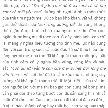
dồn dập, vỗ về “
Dù ở gần con/ dù ở xa con/ cò sẽ tìm
con/ cò mãi yêu con
” dường như gợi tả nhịp thổn thức
của trái tim người mẹ. Dù có bao khó khăn, vất vả, chông
gai, thử thách, dù “
lên rừng xuống bể
” thì cũng không
thể ngăn được bước chân của người mẹ tìm đến con,
ngăn được lòng mẹ đi theo con. Ở đây, hình ảnh “con cò”
lại mang ý nghĩa biểu tượng cho tình mẹ, lúc nào cũng
đến với con trong suốt cả cuộc đời. Từ sự thấu hiểu tấm
lòng người mẹ, nhà thơ đã khái quát thành một quy luật
của tình cảm có ý nghĩa bền vững, rộng lớn và sâu
sắc: “
Con dù lớn vẫn là con của mẹ/ Đi hết đời, lòng mẹ
vẫn theo con
”. Lời thơ đã từ cảm xúc mở ra những suy
tưởng rồi khái quát thành triết lí. Một triết lí của trái tim
con người: Đối với mẹ thì bao giờ con cũng bé bỏng, mẹ
vẫn phải dõi theo từng bước con đi, sẵn sàng hi sinh cả
cuộc đời cho con. Còn con, dù con đi tới nơi đâu và đứng
ở vị trí nào, thành công hay thất bại, cao sang hay thấp