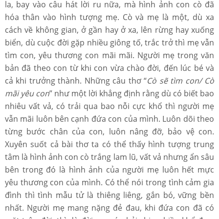
la, bay vào câu hát lời ru nữa, mà hình ảnh con cò đã
hóa thân vào hình tượng mẹ. Cò và mẹ là một, dù xa
cách về không gian, ở gần hay ở xa, lên rừng hay xuống
biển, dù cuộc đời gặp nhiều giông tố, trắc trở thì mẹ vẫn
tìm con, yêu thương con mãi mãi. Người mẹ trong văn
bản đã theo con từ khi con vừa chào đời, đến lúc bé và
cả khi trưởng thành. Những câu thơ “
Cò sẽ tìm con/ Cò
mãi yêu con
” như một lời khẳng định rằng dù có biết bao
nhiêu vất vả, có trải qua bao nỗi cực khổ thì người mẹ
vẫn mãi luôn bên cạnh đứa con của mình. Luôn dõi theo
từng bước chân của con, luôn nâng đỡ, bảo vệ con.
Xuyên suốt cả bài thơ ta có thể thấy hình tượng trung
tâm là hình ảnh con cò trắng lam lũ, vất vả nhưng ẩn sâu
bên trong đó là hình ảnh của người mẹ luôn hết mực
yêu thương con của mình. Có thể nói trong tình cảm gia
đình thì tình mẫu tử là thiêng liêng, gắn bó, vững bền
nhất. Người mẹ mang nặng đẻ đau, khi đứa con đã có