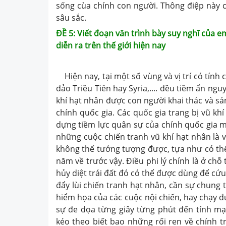
sống cùa chính con người. Thông điệp này c
sâu sắc.
ĐỀ 5:
Viết đoạn văn trình bày suy nghĩ của 
diễn ra trên thế giới hiện nay
Hiện nay, tại một số vùng và vị trí có tính
đảo Triều Tiên hay Syria,.... đều tiềm ẩn ng
khí hạt nhân được con người khai thác và sá
chính quốc gia. Các quốc gia trang bị vũ kh
dựng tiềm lực quân sự của chính quốc gia m
những cuộc chiến tranh vũ khí hạt nhân là 
không thể tưởng tượng được, tựa như có thể 
năm về trước vậy. Điều phi lý chính là ở ch
hủy diệt trái đất đó có thể được dùng để cứu 
đẩy lùi chiến tranh hạt nhân, cần sự chung 
hiểm họa của các cuộc nội chiến, hay chạy đ
sự đe dọa từng giây từng phút đến tính mạ
kéo theo biết bao những rối ren về chính t