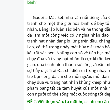
bình"
Gác-xi-a Mác-két, nhà văn nổi tiếng của Cô
tranh cho một thế giới hoà bình để bày tỏ
nhân. Bằng lập luận sắc bén và hệ thống dẫ
đã làm một công việc có ý nghĩa nhân đạo l
tranh hạt nhân đang lơ lửng trên đầu, chẳn
Lạp, có thể trong nháy mắt hủy diệt toàn bộ
két rất sắc bén. Những con số về tiền bạc m
chạy đua vũ trang hạt nhân là cực kì tốn ké
gian: quá trình hình thành sự sống và văn mi
sự hủy diệt Trái Đất chỉ diễn ra trong nháy m
tro bụi - ông đã chi cho mỗi người, mỗi dân
chạy đua vũ trang hạt nhân khủng khiếp như t
phẩm bằng tất cả tâm huyết của một nhà 
con người có thể sống một cuộc sống tốt đẹ
ĐỀ 2: Viết đoạn văn: Là một học sinh em cần 