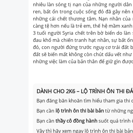
nhiêu làn sóng tị nạn của những người dân 
ren, bất ổn trong cuộc sống đó đã gây nên n
những cái chết thương tâm. Nạn nhân của n
càng tệ hơn nếu là trẻ em, thế hệ mầm xanh
3 tuổi người Syria chết trên bờ biển do làn
đau khổ mà chiến tranh hạt nhân, sự bất ổ
đó, con người đứng trước nguy cơ trái đất bị
đất sẽ biến mất không còn chút dấu vết như
những việc làm của bản thân để giữ gìn được
DÀNH CHO 2K6 – LỘ TRÌNH ÔN THI Đ
Bạn đăng băn khoăn tìm hiểu tham gia thi c
Bạn cần
lộ trình ôn thi bài bản
từ những n
Bạn cần
thầy cô đồng hành
suốt quá trình 
Vậy thì hãy xem ngay lộ trình ôn thi bài b