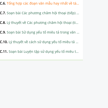
C.6
.
Tổng hợp các đoạn văn mẫu hay nhất về tác phẩm Đấu tranh cho một thế giới hòa bình
C.7
.
Soạn bài Các phương châm hội thoại (tiếp) siêu ngắn
C.8
.
Lý thuyết về Các phương châm hội thoại (tiếp theo)
C.9
.
Soạn bài Sử dụng yếu tố miêu tả trong văn bản thuyết minh siêu ngắn
C.10
.
Lý thuyết về cách sử dụng yếu tố miêu tả trong văn bản thuyết minh
C.11
.
Soạn bài Luyện tập sử dụng yếu tố miêu tả trong văn bản thuyết minh siêu ngắn
TUẦN 3
TUẦN 4
TUẦN 5
TUẦN 6