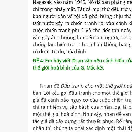
Nagasaki vào năm 1945. Nó đã san phẳng mọ
chỉ trong nháy mắt. Tất cả mọi thứ đều trở v
bao người dân vô tội đã phải hứng chịu thà
Đất nước xảy ra chiến tranh rơi vào cảnh k
cuộc chiến tranh phi lí. Và cho đến tận ngày
vẫn gây ảnh hưởng lớn đến con người, để lại
chống lại chiến tranh hạt nhân không bao g
có được tự do, hòa bình.
ĐỀ 4: Em hãy viết đoạn văn nêu cách hiểu c
thế giới hoà bình của G. Mác-két
Nhan đề
Đấu tranh cho một thế giới ho
bản. Lời kêu gọi đấu tranh cho một
thế giới
giả đã
cảnh báo nguy cơ của
cuộc chiến tr
chỉ ra
nhiệm vụ cấp bách của nhân loại là 
một thế giới hoà bình. Như vậy, nhan
đề văn
tác giả đã xây
dựng rất thuyết phục.
Rõ ràn
nhân thì chúng
ta phải xác định một thái đ