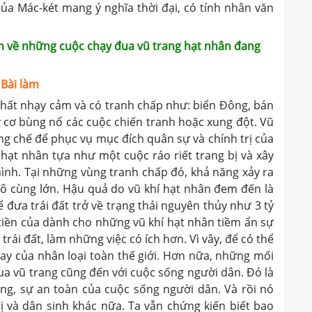
ủa Mác-két mang ý nghĩa thời đại, có tính nhân văn
em về những cuộc chạy đua vũ trang hạt nhân đang
Bài làm
 chất nhạy cảm và có tranh chấp như: biển Đông, bán
uy cơ bùng nổ các cuộc chiến tranh hoặc xung đột. Vũ
ng chế để phục vụ mục đích quân sự và chính trị của
í hạt nhân tựa như một cuộc ráo riết trang bị và xây
ình. Tại những vùng tranh chấp đó, khả năng xảy ra
vô cùng lớn. Hậu quả do vũ khí hạt nhân đem đến là
đưa trái đất trở về trạng thái nguyên thủy như 3 tỷ
ỗ tiền của dành cho những vũ khí hạt nhân tiềm ẩn sự
trái đất, làm những việc có ích hơn. Vì vây, để có thể
tay của nhân loại toàn thế giới. Hơn nữa, những mối
ua vũ trang cũng đến với cuộc sống người dân. Đó là
ng, sự an toàn của cuộc sống người dân. Và rồi nó
rị và dân sinh khác nữa. Ta vẫn chứng kiến biết bao