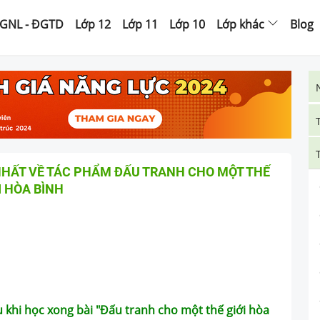
GNL - ĐGTD
Lớp 12
Lớp 11
Lớp 10
Lớp khác
Blog
HẤT VỀ TÁC PHẨM ĐẤU TRANH CHO MỘT THẾ
I HÒA BÌNH
 khi học xong bài "Đấu tranh cho một thế giới hòa