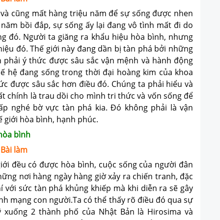
và cũng mất hàng triệu năm để sự sống được nhen
năm bồi đắp, sự sống ấy lại đang vô tình mất đi do
g đó. Người ta giăng ra khẩu hiệu hòa bình, nhưng
 hiệu đó. Thế giới này đang dần bị tàn phá bởi những
ần phải ý thức được sâu sắc vận mệnh và hành động
thế hệ đang sống trong thời đại hoàng kim của khoa
thức được sâu sắc hơn điều đó. Chúng ta phải hiểu và
 chính là trau dồi cho mình tri thức và vốn sống để
ấp nghé bờ vực tàn phá kia. Đó không phải là vận
 giới hòa bình, hạnh phúc.
 hòa bình
Bài làm
iới đều có được hòa bình, cuộc sống của người đân
ng nơi hàng ngày hàng giờ xảy ra chiến tranh, đặc
hí với sức tàn phá khủng khiếp mà khi diễn ra sẽ gây
ính mạng con người.Ta có thể thấy rõ điều đó qua sự
 xuống 2 thành phố của Nhật Bản là Hirosima và