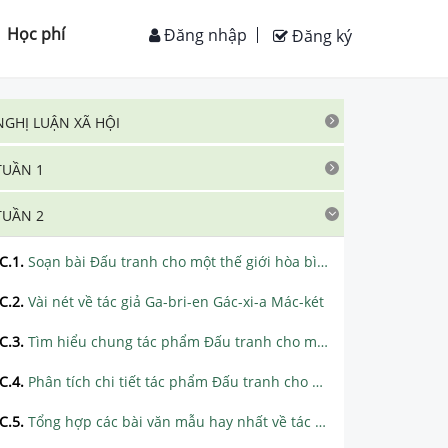
Học phí
Đăng nhập
Đăng ký
NGHỊ LUẬN XÃ HỘI
TUẦN 1
TUẦN 2
C.1
.
Soạn bài Đấu tranh cho một thế giới hòa bình siêu ngắn
C.2
.
Vài nét về tác giả Ga-bri-en Gác-xi-a Mác-két
C.3
.
Tìm hiểu chung tác phẩm Đấu tranh cho một thế giới hòa bình
C.4
.
Phân tích chi tiết tác phẩm Đấu tranh cho một thế giới hòa bình
C.5
.
Tổng hợp các bài văn mẫu hay nhất về tác phẩm Đấu tranh cho một thế giới hòa bình