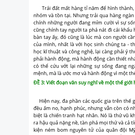
Trái đất mất hàng tỉ năm để hình thành, 
nhóm và tồn tại. Nhưng trải qua hàng ngàn 
chính những người đang mỉm cười vì sự sốn
cũng chính tay người ta phá nát đi cái khẩu
bàn tay ấy, đó cũng là lúc mà con người c
của mình, nhất là với học sinh chúng ta - 
học kĩ thuật và công nghệ, lại càng phải ý 
phải hành động, mà hành động cần thiết nhất
có thể cứu vớt lại những sự sống đang ng
mệnh, mà là ước mơ và hành động vì một thế
ĐỀ 3: Viết đoạn văn suy nghĩ về một thế giới
Hiện nay, đa phần các quốc gia trên thế g
đều ấm no, hạnh phúc, nhưng vẫn còn có nhữ
biệt là chiến tranh hạt nhân. Nó là thứ vũ k
ra hậu quả nặng nề, tàn phá mọi thứ và cả t
kiện ném bom nguyên tử của quân đội Mỹ