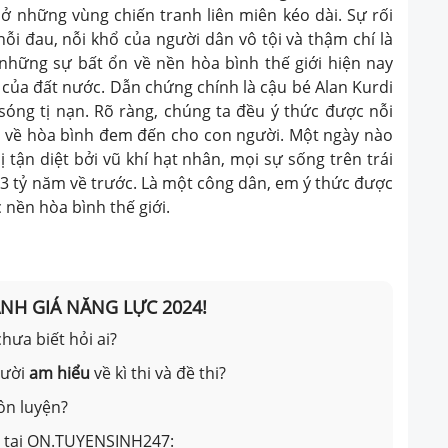
ở những vùng chiến tranh liên miên kéo dài. Sự rối
ỗi đau, nỗi khổ của người dân vô tội và thậm chí là
hững sự bất ổn về nền hòa bình thế giới hiện nay
 của đất nước. Dẫn chứng chính là cậu bé Alan Kurdi
 sóng tị nạn. Rõ ràng, chúng ta đều ý thức được nỗi
n về hòa bình đem đến cho con người. Một ngày nào
 tận diệt bởi vũ khí hạt nhân, mọi sự sống trên trái
 3 tỷ năm về trước. Là một công dân, em ý thức được
 nền hòa bình thế giới.
ÁNH GIÁ NĂNG LỰC 2024!
hưa biết hỏi ai?
gười
am hiểu
về kì thi và đề thi?
ôn luyện?
ản tại ON.TUYENSINH247: