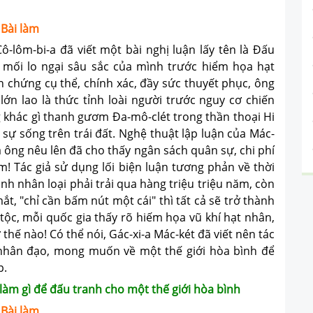
Bài làm
-lôm-bi-a đã viết một bài nghị luận lấy tên là Đấu
 mối lo ngại sâu sắc của mình trước hiểm họa hạt
n chứng cụ thể, chính xác, đầy sức thuyết phục, ông
ớn lao là thức tỉnh loài người trước nguy cơ chiến
g khác gì thanh gươm Đa-mô-clét trong thần thoại Hi
 sự sống trên trái đất. Nghệ thuật lập luận của Mác-
à ông nêu lên đã cho thấy ngân sách quân sự, chi phí
m! Tác giả sử dụng lối biện luận tương phản về thời
nh nhân loại phải trải qua hàng triệu triệu năm, còn
ắt, "chỉ cần bấm nút một cái" thì tất cả sẽ trở thành
 tộc, mỗi quốc gia thấy rõ hiếm họa vũ khí hạt nhân,
hế nào! Có thể nói, Gác-xi-a Mác-két đã viết nên tác
nhân đạo, mong muốn về một thế giới hòa bình để
p.
làm gì để đấu tranh cho một thế giới hòa bình
Bài làm