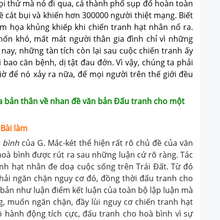
i thứ mà nó đi qua, cả thành phố sụp đổ hoàn toàn
ề cát bụi và khiến hơn 300000 người thiệt mạng. Biết
m họa khủng khiếp khi chiến tranh hạt nhân nổ ra.
hốn khó, mất mát người thân gia đình chỉ vì những
 nay, những tàn tích còn lại sau cuộc chiến tranh ấy
 bao căn bệnh, dị tật đau đớn. Vì vậy, chúng ta phải
iờ để nó xảy ra nữa, để mọi người trên thế giới đều
ủa bản thân về nhan đề văn bản Đấu tranh cho một
Bài làm
à
bình
của G.
Mác-két thể hiện
rất rõ chủ đề của văn
 hoà bình
được rút ra sau những luận cứ rõ ràng. Tác
anh hạt nhân đe doạ cuộc sống trên
Trái Đất. Từ đó
phải ngăn
chặn nguy cơ đó, đồng thời
đấu tranh cho
 bản như luận
điểm kết luận của toàn bộ lập luận mà
g, muốn ngăn chặn, đầy lùi nguy cơ chiến
tranh hạt
ộ hành động tích cực, đấu tranh cho hoà bình vì sự