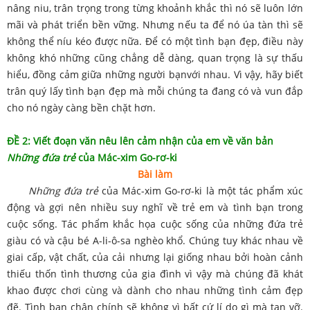
nâng niu, trân trọng trong từng khoảnh khắc thì nó sẽ luôn lớn
mãi và phát triển bền vững. Nhưng nếu ta để nó úa tàn thì sẽ
không thể níu kéo được nữa. Để có một tình bạn đẹp, điều này
không khó những cũng chẳng dễ dàng, quan trọng là sự thấu
hiểu, đồng cảm giữa những người bạnvới nhau. Vì vậy, hãy biết
trân quý lấy tình bạn đẹp mà mỗi chúng ta đang có và vun đắp
cho nó ngày càng bền chặt hơn.
ĐỀ 2: Viết đoạn văn nêu lên cảm nhận của em về văn bản
Những đứa trẻ
của Mác-xim Go-rơ-ki
Bài làm
Những đứa trẻ
của Mác-xim Go-rơ-ki là một tác phẩm xúc
động và gợi nên nhiều suy nghĩ về trẻ em và tình bạn trong
cuộc sống. Tác phẩm khắc họa cuộc sống của những đứa trẻ
giàu có và cậu bé A-li-ô-sa nghèo khổ. Chúng tuy khác nhau về
giai cấp, vật chất, của cải nhưng lại giống nhau bởi hoàn cảnh
thiếu thốn tình thương của gia đình vì vậy mà chúng đã khát
khao được chơi cùng và dành cho nhau những tình cảm đẹp
đẽ. Tình bạn chân chính sẽ không vì bất cứ lí do gì mà tan vỡ.