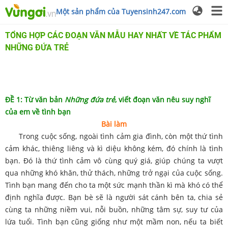
Một sản phẩm của Tuyensinh247.com
TỔNG HỢP CÁC ĐOẠN VĂN MẪU HAY NHẤT VỀ TÁC PHẨM
NHỮNG ĐỨA TRẺ
ĐỀ 1: Từ văn bản
Những đứa trẻ
, viết đoạn văn nêu suy nghĩ
của em về tình bạn
Bài làm
Trong cuộc sống, ngoài tình cảm gia đình, còn một thứ tình
cảm khác, thiêng liêng và kì diệu không kém, đó chính là tình
bạn. Đó là thứ tình cảm vô cùng quý giá, giúp chúng ta vượt
qua những khó khăn, thử thách, những trở ngại của cuộc sống.
Tình bạn mang đến cho ta một sức mạnh thần kì mà khó có thể
định nghĩa được. Bạn bè sẽ là người sát cánh bên ta, chia sẻ
cùng ta những niềm vui, nỗi buồn, những tâm sự, suy tư của
lứa tuổi. Tình bạn cũng giống như một mầm non, nếu ta biết