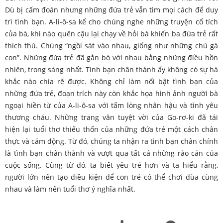
Dù bị cấm đoán nhưng những đứa trẻ vẫn tìm mọi cách để duy
trì tình bạn. A-li-ô-sa kể cho chúng nghe những truyện cổ tích
của bà, khi nào quên cậu lại chạy về hỏi bà khiến ba đứa trẻ rất
thích thú. Chúng “ngồi sát vào nhau, giống như những chú gà
con”. Những đứa trẻ đã gắn bó với nhau bằng những điều hồn
nhiên, trong sáng nhất. Tình bạn chân thành ấy không có sự hà
khắc nào chia rẽ được. Không chỉ làm nổi bật tình bạn của
những đứa trẻ, đoạn trích này còn khắc họa hình ảnh người bà
ngoại hiền từ của A-li-ô-sa với tấm lòng nhân hậu và tình yêu
thương cháu. Những trang văn tuyệt vời của Go-rơ-ki đã tái
hiện lại tuổi thơ thiếu thốn của những đứa trẻ một cách chân
thực và cảm động. Từ đó, chúng ta nhận ra tình bạn chân chính
là tình bạn chân thành và vượt qua tất cả những rào cản của
cuộc sống. Cũng từ đó, ta biết yêu trẻ hơn và ta hiểu rằng,
người lớn nên tạo điều kiện để con trẻ có thể chơi đùa cùng
nhau và làm nên tuổi thơ ý nghĩa nhất.