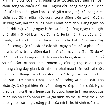
Mỹ mà họ còn có những phẩm chất tốt đẹp. Đầu tiên, về hoàn
cảnh sống và chiến đấu thì 3 người đều sống trong điều kiện
hết sức khó khăn, gian khổ. Ba cô gái ở trong một cái hang dưới
chân cao điểm, giữa một vùng trọng điểm trên tuyến đường
Trường Sơn, nơi tập trung nhiều nhất bom đạn. Hàng ngày, họ
phải đối mặt với sự nguy hiểm và ác liệt, từng ngày từng giờ,
phải đối mặt với bom rơi, đạn nổ.
Đó là
hiện thực của chiến
tranh, chỉ thấy thần chết luôn rình rập họ bất cứ lúc nào. Tuy
nhiên, công việc của các cô đặc biệt nguy hiểm, đó là phơi mình
ra giữa vùng trọng điểm đánh phá của máy bay địch để đo và
ước tính khối lượng đất đá lấp vào hố bom, đếm bom chưa nổ
và nếu cần thì phá bom. Nhiệm vụ của họ thật quan trọng
nhưng cũng đầy gian khổ, hi sinh, phải mạo hiểm với cái chết,
luôn căng thẳng thần kinh, đòi hỏi sự dũng cảm và bình tĩnh
hết sức. Tuy nhiên, trong hoàn cảnh sống và chiến đấu khó
khăn ấy, 3 cô gái hiện lên với những vẻ đẹp phẩm chất. Nghe
theo tiếng gọi thiêng liêng của Tổ quốc, bằng tình yêu nước của
mình mà họ chấp nhận rời xa gia đình, xa mái trường mà xung
phong nơi trận mạc. Bằng ý chí của mình, họ hi sinh tuổi thanh