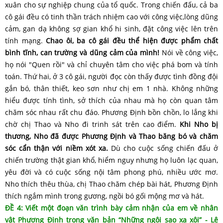
xuân cho sự nghiệp chung của tổ quốc. Trong chiến đấu, cả ba
cô gái đều có tinh thần trách nhiệm cao với công việc,lòng dũng
cảm, gan dạ không sợ gian khổ hi sinh, đặt công việc lên trên
tính mạng.
Chao ôi, ba cô gái đều thể hiện được phẩm chất
bình tĩnh, can trường và dũng cảm của mình!
Nói về công việc,
họ nói "Quen rồi" và chỉ chuyên tâm cho việc phá bom và tính
toán. Thứ hai, ở 3 cô gái, người đọc còn thấy được tình đồng đội
gắn bó, thân thiết, keo sơn như chị em 1 nhà. Không những
hiểu được tính tình, sở thích của nhau mà họ còn quan tâm
chăm sóc nhau rất chu đáo. Phương Định bồn chồn, lo lắng khi
chờ chị Thao và Nho đi trinh sát trên cao điểm.
Khi Nho bị
thương, Nho đã được Phương Định và Thao băng bó và chăm
sóc cẩn thận với niềm xót xa.
Dù cho cuộc sống chiến đấu ở
chiến trường thật gian khổ, hiểm nguy nhưng họ luôn lạc quan,
yêu đời và có cuộc sống nội tâm phong phú, nhiều ước mơ.
Nho thích thêu thùa, chị Thao chăm chép bài hát, Phương Định
thích ngắm mình trong gương, ngồi bó gối mộng mơ và hát.
ĐỀ 4: Viết một đoạn văn trình bày cảm nhận của em về nhân
vật Phương Định trong văn bản “Những ngôi sao xa xôi” - Lê