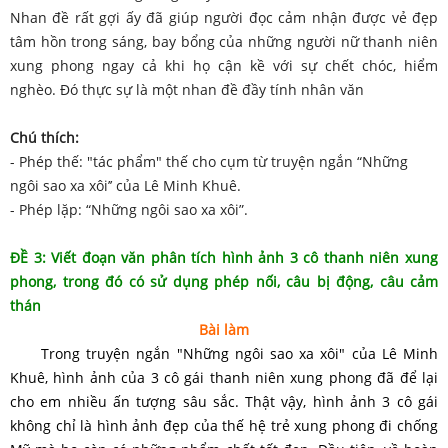
Nhan đề rất gợi ấy đã giúp người đọc cảm nhận được vẻ đẹp
tâm hồn trong sáng, bay bổng của những người nữ thanh niên
xung phong ngay cả khi họ cận kề với sự chết chóc, hiểm
nghèo. Đó thực sự là một nhan đề đầy tính nhân văn
Chú thích:
- Phép thế: "tác phẩm" thế cho cụm từ truyện ngắn “Những
ngôi sao xa xôi’’ của Lê Minh Khuê.
- Phép lặp: “Những ngôi sao xa xôi”.
ĐỀ 3: Viết đoạn văn phân tích hình ảnh 3 cô thanh niên xung
phong, trong đó có sử dụng phép nối, câu bị động, câu cảm
thán
Bài làm
Trong truyện ngắn "Những ngôi sao xa xôi" của Lê Minh
Khuê, hình ảnh của 3 cô gái thanh niên xung phong đã để lại
cho em nhiều ấn tượng sâu sắc. Thật vậy, hình ảnh 3 cô gái
không chỉ là hình ảnh đẹp của thế hệ trẻ xung phong đi chống