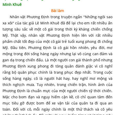
Minh Khuê
Bài làm
Nhân vật Phương Định trong truyện ngắn "Những ngôi sao
xa xôi" của tác giả Lê Minh Khuê đã để lại cho em rất nhiều ấn
tượng sâu sắc về một cô gái trong thời kỳ kháng chiến chống
Mỹ. Thật vậy, nhân vật Phương Định hiện lên với rất nhiều
phẩm chất tốt đẹp của một cô gái trẻ tuổi xung phong đi chống
Mỹ. Đầu tiên, Phương Định là cô gái hồn nhiên, yêu đời, mơ
mộng trong đời sống hàng ngày nhưng lại vô cùng can đảm và
gan dạ trong chiến đấu. Là một người con gái thành phố nhưng
Phương Định xung phong đi tòng quân đánh giặc vì cô nghĩ
rằng bộ quân phục chính là trang phục đẹp nhất. Trong cuộc
sống hàng ngày, cô là người hát hay, hay nghĩ mơ mộng và
thích nghịch mưa. Tuy nhiên, trong chiến trận, hình ảnh của
Phương Định là chuẩn mực của một người chiến sỹ thời chiến.
Mặc cho bom đạn và nguy hiểm cận kề, cô chỉ quan tâm đến
mục tiêu gỡ được bom để xe vận tải của quân ta đi qua an
toàn. Đối với cô, mỗi ngày chính là một thử thách và cô yêu