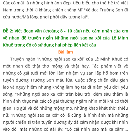
Các cô mãi là những hình ảnh đẹp, tiêu biểu cho thế hệ trẻ Việt
Nam trong thời kì kháng chiến chống Mĩ "Xẻ dọc Trường Sơn đi
cứu nước/Mà lòng phơi phới dậy tương lai".
ĐỀ 2: Viết đoạn văn (khoảng 8 - 10 câu) nêu cảm nhận của em
về nhan đề truyện ngắn Những ngôi sao xa xôi của Lê Minh
Khuê trong đó có sử dụng hai phép liên kết câu
Bài làm
Truyện ngắn “Những ngôi sao xa xôi” của Lê Minh Khuê có
một nhan đề thật thơ mộng và thật hay. Tác phẩm viết về
những cô gái tuổi mới lớn làm nhiệm vụ san lấp hố bom trên
tuyến đường Trường Sơn máu lửa. Cuộc sống chiến đấu gian
lao và nguy hiểm nhưng không làm họ tắt đi niềm yêu đời, yêu
sống. “Những ngôi sao xa xôi” trên bầu trời đêm sâu thẳm là
hình ảnh thực mà các cô gái thường ngắm nhìn mỗi khi có thời
gian. Họ gửi và đó những mộng mơ, những khao khát thời thiếu
nữ. “Những ngôi sao xa xôi” có lẽ cũng là hình ảnh mà những
người chiến sĩ trên tuyến đường ấy đã cảm nhận được khi nhìn
vào đôi mắt những cô gái ấy: “Có cái nhìn sao mà xa xăm”...