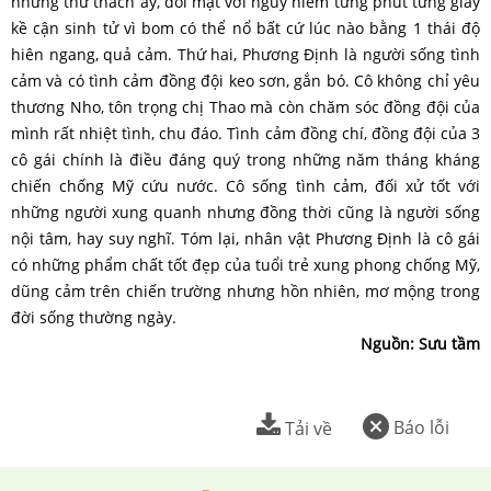
những thử thách ấy, đối mặt với nguy hiểm từng phút từng giây
kề cận sinh tử vì bom có thể nổ bất cứ lúc nào bằng 1 thái độ
hiên ngang, quả cảm. Thứ hai, Phương Định là người sống tình
cảm và có tình cảm đồng đội keo sơn, gắn bó. Cô không chỉ yêu
thương Nho, tôn trọng chị Thao mà còn chăm sóc đồng đội của
mình rất nhiệt tình, chu đáo. Tình cảm đồng chí, đồng đội của 3
cô gái chính là điều đáng quý trong những năm tháng kháng
chiến chống Mỹ cứu nước. Cô sống tình cảm, đối xử tốt với
những người xung quanh nhưng đồng thời cũng là người sống
nội tâm, hay suy nghĩ. Tóm lại, nhân vật Phương Định là cô gái
có những phẩm chất tốt đẹp của tuổi trẻ xung phong chống Mỹ,
dũng cảm trên chiến trường nhưng hồn nhiên, mơ mộng trong
đời sống thường ngày.
Nguồn: Sưu tầm
Báo lỗi
Tải về