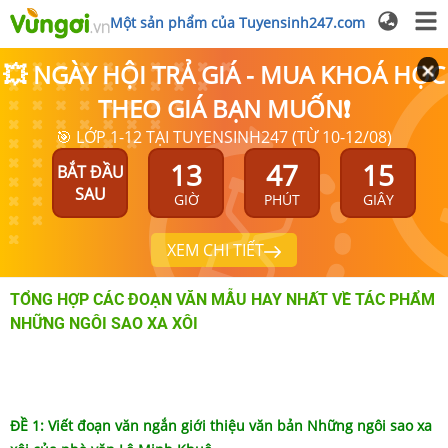
Một sản phẩm của Tuyensinh247.com
💥 NGÀY HỘI TRẢ GIÁ - MUA KHOÁ HỌC
THEO GIÁ BẠN MUỐN❗
🎯 LỚP 1-12 TẠI TUYENSINH247 (TỪ 10-12/08)
13
47
15
BẮT ĐẦU
SAU
GIỜ
PHÚT
GIÂY
XEM CHI TIẾT
TỔNG HỢP CÁC ĐOẠN VĂN MẪU HAY NHẤT VỀ TÁC PHẨM
NHỮNG NGÔI SAO XA XÔI
ĐỀ 1: Viết đoạn văn ngắn giới thiệu văn bản Những ngôi sao xa