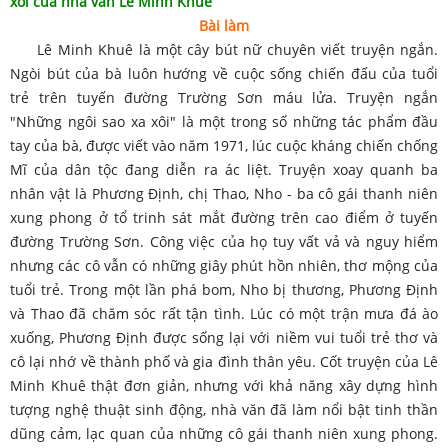
xôi của nhà văn Lê Minh Khuê
Bài làm
Lê Minh Khuê là một cây bút nữ chuyên viết truyện ngắn.
Ngòi bút của bà luôn hướng về cuộc sống chiến đấu của tuổi
trẻ trên tuyến đường Trường Sơn máu lửa. Truyện ngắn
"Những ngôi sao xa xôi" là một trong số những tác phẩm đầu
tay của bà, được viết vào năm 1971, lúc cuộc kháng chiến chống
Mĩ của dân tộc đang diễn ra ác liệt. Truyện xoay quanh ba
nhân vật là Phương Định, chị Thao, Nho - ba cô gái thanh niên
xung phong ở tổ trinh sát mắt đường trên cao điểm ở tuyến
đường Trường Sơn. Công việc của họ tuy vất vả và nguy hiểm
nhưng các cô vẫn có những giây phút hồn nhiên, thơ mộng của
tuổi trẻ. Trong một lần phá bom, Nho bị thương, Phương Định
và Thao đã chăm sóc rất tận tình. Lúc có một trận mưa đá ào
xuống, Phương Định được sống lại với niềm vui tuổi trẻ thơ và
cô lại nhớ về thành phố và gia đình thân yêu. Cốt truyện của Lê
Minh Khuê thật đơn giản, nhưng với khả năng xây dựng hình
tượng nghệ thuật sinh động, nhà văn đã làm nổi bật tinh thần
dũng cảm, lạc quan của những cô gái thanh niên xung phong.