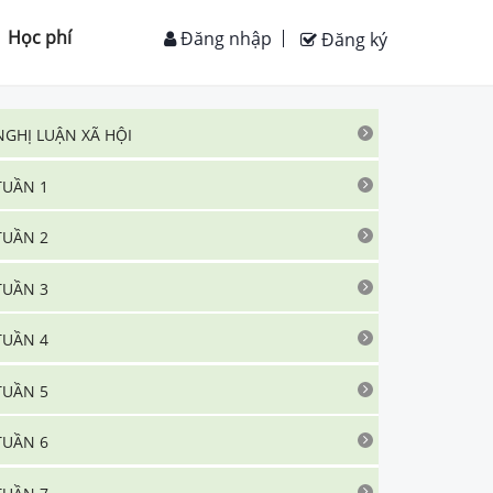
Học phí
Đăng nhập
Đăng ký
NGHỊ LUẬN XÃ HỘI
TUẦN 1
TUẦN 2
TUẦN 3
TUẦN 4
TUẦN 5
TUẦN 6