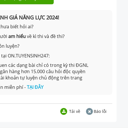
ÁNH GIÁ NĂNG LỰC 2024!
hưa biết hỏi ai?
gười
am hiểu
về kì thi và đề thi?
ôn luyện?
ản tại ON.TUYENSINH247:
en các dạng bài chỉ có trong kỳ thi ĐGNL
 ngân hàng hơn 15.000 câu hỏi độc quyền
 tài khoản tự luyện chủ động trên trang
n miễn phí -
TẠI ĐÂY
Tải về
Báo lỗi