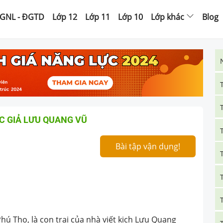
GNL - ĐGTD
Lớp 12
Lớp 11
Lớp 10
Lớp khác
Blog
ÁC GIẢ LƯU QUANG VŨ
Bài tập vận dụng!
Phú Thọ, là con trai của nhà viết kịch Lưu Quang