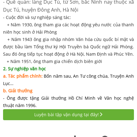
- Quê quán: làng Dục Tú, từ Sơn, bắc Ninh nay thuộc xã
Dục Tú, huyện Đông Anh, Hà Nội
- Cuộc đời và sự nghiệp sáng tác:
+ Năm 1930, ông tham gia các hoạt động yêu nước của thanh
niên học sinh ở Hải Phòng
+ Năm 1943 ông gia nhập nhóm Văn hóa cứu quốc bí mật và
được bầu làm Tổng thư ký Hội Truyền bá Quốc ngữ Hải Phòng.
Sau đó ông tiếp tục hoạt động ở Hà Nội, Nam Định và Phúc Yên.
+ Năm 1951, ông tham gia chiến dịch biên giới
2. Sự nghiệp văn học
a. Tác phẩm chính:
Bốn năm sau, An Tư công chúa, Truyện Anh
Lục…
b. Giải thưởng
- Ông được tặng Giải thưởng Hồ Chí Minh về Văn học nghệ
thuật năm 1996.
Luyện bài tập vận dụng tại đây!