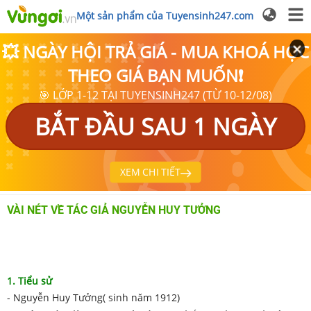
Một sản phẩm của Tuyensinh247.com
💥 NGÀY HỘI TRẢ GIÁ - MUA KHOÁ HỌC
THEO GIÁ BẠN MUỐN❗
🎯 LỚP 1-12 TẠI TUYENSINH247 (TỪ 10-12/08)
BẮT ĐẦU SAU 1 NGÀY
XEM CHI TIẾT
VÀI NÉT VỀ TÁC GIẢ NGUYỄN HUY TƯỞNG
1. Tiểu sử
- Nguyễn Huy Tưởng( sinh năm 1912)