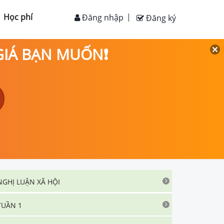
Học phí
Đăng nhập
Đăng ký
 GIÁ BẠN MUỐN❗
NGHỊ LUẬN XÃ HỘI
TUẦN 1