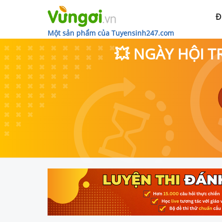
Đ
Một sản phẩm của Tuyensinh247.com
💥 NGÀY HỘI T