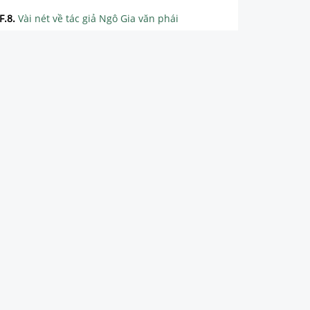
F.8
.
Vài nét về tác giả Ngô Gia văn phái
F.9
.
Tìm hiểu chung về tác phẩm Hoàng Lê nhất thống chí
F.10
.
Phân tích chi tiết tác phẩm Hoàng Lê nhất thống chí
F.11
.
Tổng hợp các bài văn mẫu về tác phẩm Hoàng Lê nhất thống chí
F.12
.
Tổng hợp các đoạn văn mẫu về tác phẩm Hoàng Lê nhất thống chí
F.13
.
Soạn bài Sự phát triển của từ vựng siêu ngắn
F.14
.
Lý thuyết về sự phát triển của từ vựng
TUẦN 6
TUẦN 7
TUẦN 8