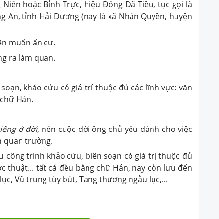
 Niên hoặc Bỉnh Trực, hiệu Đông Dã Tiều, tục gọi là
g An, tỉnh Hải Dương (nay là xã Nhân Quyền, huyện
nên muốn ẩn cư.
ng ra làm quan.
soạn, khảo cứu có giá trí thuộc đủ các lĩnh vực: văn
g chữ Hán.
tiếng ở đời
, nên cuộc đời ông chủ yếu dành cho việc
ốn quan trường.
ều công trình khảo cứu, biên soạn có giá trị thuộc đủ
ước thuật... tất cả đều bằng chữ Hán, nay còn lưu đến
ục, Vũ trung tùy bút, Tang thương ngẫu lục,...