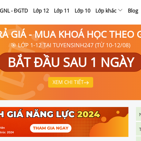
GNL - ĐGTD
Lớp 12
Lớp 11
Lớp 10
Lớp khác
Blog
RẢ GIÁ - MUA KHOÁ HỌC THEO
🎯 LỚP 1-12 TẠI TUYENSINH247 (TỪ 10-12/08)
BẮT ĐẦU SAU 1 NGÀY
XEM CHI TIẾT