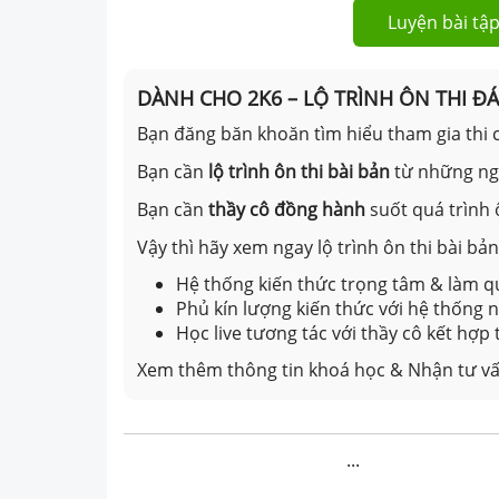
Luyện bài tập
DÀNH CHO 2K6 – LỘ TRÌNH ÔN THI Đ
Bạn đăng băn khoăn tìm hiểu tham gia thi c
Bạn cần
lộ trình ôn thi bài bản
từ những n
Bạn cần
thầy cô đồng hành
suốt quá trình 
Vậy thì hãy xem ngay lộ trình ôn thi bài b
Hệ thống kiến thức trọng tâm & làm qu
Phủ kín lượng kiến thức với hệ thống
Học live tương tác với thầy cô kết hợp
Xem thêm thông tin khoá học & Nhận tư vấ
...