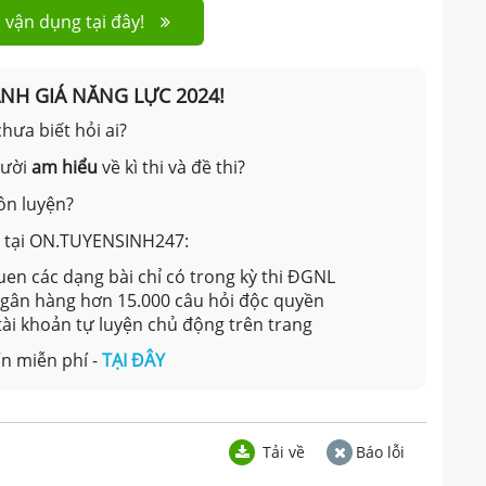
 vận dụng tại đây!
ÁNH GIÁ NĂNG LỰC 2024!
hưa biết hỏi ai?
gười
am hiểu
về kì thi và đề thi?
ôn luyện?
ản tại ON.TUYENSINH247:
en các dạng bài chỉ có trong kỳ thi ĐGNL
 ngân hàng hơn 15.000 câu hỏi độc quyền
 tài khoản tự luyện chủ động trên trang
n miễn phí -
TẠI ĐÂY
Tải về
Báo lỗi