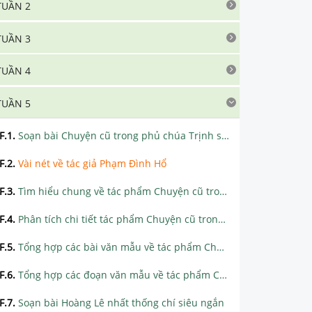
TUẦN 2
TUẦN 3
TUẦN 4
TUẦN 5
F.1
.
Soạn bài Chuyện cũ trong phủ chúa Trịnh siêu ngắn
F.2
.
Vài nét về tác giả Phạm Đình Hổ
F.3
.
Tìm hiểu chung về tác phẩm Chuyện cũ trong phủ chúa Trịnh
F.4
.
Phân tích chi tiết tác phẩm Chuyện cũ trong phủ chúa Trịnh
F.5
.
Tổng hợp các bài văn mẫu về tác phẩm Chuyện cũ trong phủ chúa Trịnh
F.6
.
Tổng hợp các đoạn văn mẫu về tác phẩm Chuyện cũ trong phủ chúa Trịnh
F.7
.
Soạn bài Hoàng Lê nhất thống chí siêu ngắn