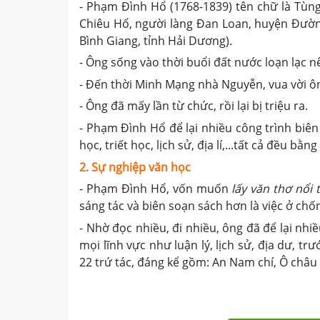
- Phạm Đình Hổ (1768-1839) tên chữ là Tùng
Chiêu Hổ, người làng Đan Loan, huyện Đườn
Bình Giang, tỉnh Hải Dương).
- Ông sống vào thời buổi đất nước loạn lạc 
- Đến thời Minh Mạng nhà Nguyễn, vua vời ô
- Ông đã mấy lần từ chức, rồi lại bị triệu ra.
- Phạm Đình Hổ để lại nhiều công trình biên 
học, triết học, lịch sử, địa lí,...tất cả đều bằn
2. Sự nghiệp văn học
- Phạm Đình Hổ, vốn muốn
lấy văn thơ nổi 
sáng tác và biên soạn sách hơn là việc ở ch
- Nhờ đọc nhiều, đi nhiều, ông đã để lại nhi
mọi lĩnh vực như luận lý, lịch sử, địa dư, tr
22 trứ tác, đáng kể gồm: An Nam chí, Ô châu l