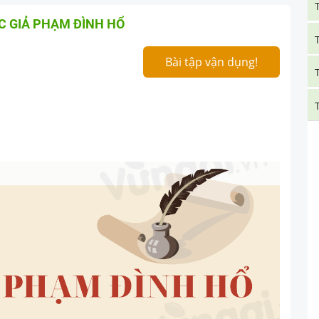
ÁC GIẢ PHẠM ĐÌNH HỔ
Bài tập vận dụng!