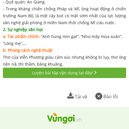
- Quê quán: An Giang.
- Trong kháng chiến chống Pháp và Mĩ, ông hoạt động ở chiến
trường Nam Bộ, là một cây bút có mặt sớm nhất của lực lượng
văn nghệ giải phóng ở miền Nam thời chống Mĩ cứu nước.
2. Sự nghiệp văn học
a. Tác phẩm chính:
“Anh hùng mìn gạt”, “Như mây mùa xuân”,
“Lòng mẹ”,…
b. Phong cách nghệ thuật
Thơ của Viễn Phương giàu cảm xúc nhưng không bi lụy, thơ ông
nền nã, thì thầm, bâng khuâng.
Luyện bài tập vận dụng tại đây!
Báo lỗi
Tải về