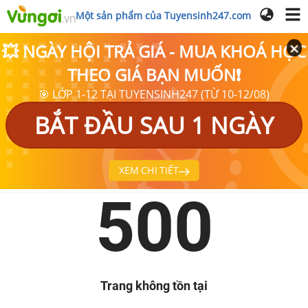
Một sản phẩm của Tuyensinh247.com
💥 NGÀY HỘI TRẢ GIÁ - MUA KHOÁ HỌC
THEO GIÁ BẠN MUỐN❗
🎯 LỚP 1-12 TẠI TUYENSINH247 (TỪ 10-12/08)
BẮT ĐẦU SAU 1 NGÀY
XEM CHI TIẾT
500
Trang không tồn tại