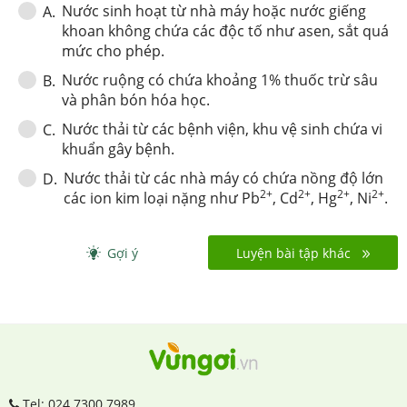
Nước sinh hoạt từ nhà máy hoặc nước giếng
A
.
khoan không chứa các độc tố như asen, sắt quá
mức cho phép.
Nước ruộng có chứa khoảng 1% thuốc trừ sâu
B
.
và phân bón hóa học.
Nước thải từ các bệnh viện, khu vệ sinh chứa vi
C
.
khuẩn gây bệnh.
Nước thải từ các nhà máy có chứa nồng độ lớn
D
.
2+
2+
2+
2+
các ion kim loại nặng như Pb
, Cd
, Hg
, Ni
.
Gợi ý
Luyện bài tập khác
Tel: 024.7300.7989