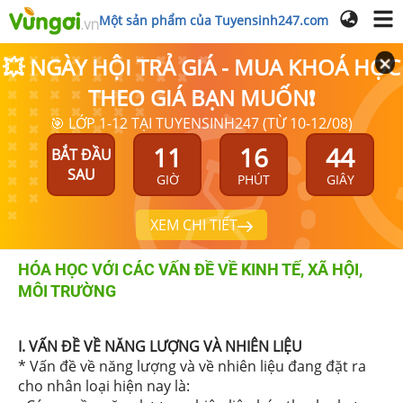
Một sản phẩm của Tuyensinh247.com
💥 NGÀY HỘI TRẢ GIÁ - MUA KHOÁ HỌC
THEO GIÁ BẠN MUỐN❗
🎯 LỚP 1-12 TẠI TUYENSINH247 (TỪ 10-12/08)
11
16
44
BẮT ĐẦU
SAU
GIỜ
PHÚT
GIÂY
XEM CHI TIẾT
HÓA HỌC VỚI CÁC VẤN ĐỀ VỀ KINH TẾ, XÃ HỘI,
MÔI TRƯỜNG
I. VẤN ĐỀ VỀ NĂNG LƯỢNG VÀ NHIÊN LIỆU
* Vấn đề về năng lượng và về nhiên liệu đang đặt ra
cho nhân loại hiện nay là: