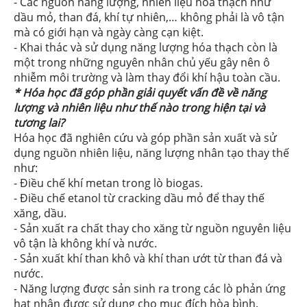
- Các nguồn năng lượng, nhiên liệu hóa thạch như
dầu mỏ, than đá, khí tự nhiên,… không phải là vô tận
mà có giới hạn và ngày càng cạn kiệt.
- Khai thác và sử dụng năng lượng hóa thạch còn là
một trong những nguyên nhân chủ yếu gây nên ô
nhiễm môi trường và làm thay đổi khí hậu toàn cầu.
* Hóa học đã góp phần giải quyết vấn đề về năng
lượng và nhiên liệu như thế nào trong hiện tại và
tương lai?
Hóa học đã nghiên cứu và góp phần sản xuất và sử
dụng nguồn nhiên liệu, năng lượng nhân tạo thay thế
như:
- Điều chế khí metan trong lò biogas.
- Điều chế etanol từ cracking dầu mỏ để thay thế
xăng, dầu.
- Sản xuất ra chất thay cho xăng từ nguồn nguyên liệu
vô tận là không khí và nước.
- Sản xuất khí than khô và khí than ướt từ than đá và
nước.
- Năng lượng được sản sinh ra trong các lò phản ứng
hạt nhân được sử dụng cho mục đích hòa bình.