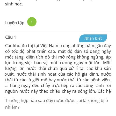
sinh học.
Luyện tập
1
Câu
1
Nhận biết
Các khu đô thị tại Việt Nam trong những năm gần đây
có tốc độ phát triển cao, mật độ dân số đang ngày
một tăng, diện tích đô thị mở rộng không ngừng, áp
lực trong việc bảo vệ môi trường ngày một lớn. Một
lượng lớn nước thải chưa qua xử lí tại các khu sản
xuất, nước thải sinh hoạt của các hộ gia đình, nước
thải từ các lò giết mổ hay nước thải từ các bệnh viện,
… hàng ngày đều chảy trực tiếp ra các cống rãnh rồi
nguồn nước này theo chiều chảy ra sông lớn. Các hệ
thống sông ngòi, ao hồ tại các đô thị lớn như Hà Nội,
Trường hợp nào sau đây nước được coi là không bị ô
Hồ Chí Minh đang trong tình trạng ô nhiễm nghiêm
nhiễm?
trọng.