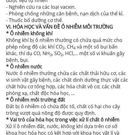
dược liệu tự nhiên
- Nghiên cứu ra các loại vacxin.
- Phòng chống những căn bệnh, nạn dịch của thế kỉ.
- Thuốc bổ dưỡng cơ thể.
VI. HÓA HỌC VÀ VẤN ĐỀ Ô NHIỄM MÔI TRƯỜNG
* Ô nhiễm không khí
Không khí bị ô nhiễm thường có chứa quá mức cho
phép nồng độ các khí CO
, CH
và một số bụi bẩn
2
4
khác, thí dụ CO, NH
, SO
, HCl,… một số vi khuẩn gây
3
2
bệnh, bụi.
* Ô nhiễm nước
Nước ô nhiễm thường chứa các chất thải hữu cơ, các
vi sinh vật gây bệnh, các chất dinh dưỡng thực vật các
chất hữu cơ tổng hợp, các hóa chất vô cơ, các chất
phóng xạ, chất độc hóa học, …
* Ô nhiễm môi trường đất
Đất bị ô nhiễm có chứa độc tố, chất có hại cho cây
trồng vượt quá nồng độ được quy định.
* Vai trò của hóa học trong việc xử lí chất ô nhiễm
Xử lí ô nhiễm đất, nước, không khí dựa trên cơ sở
khoa học hóa học có kết hợp với khoa học vật lí và