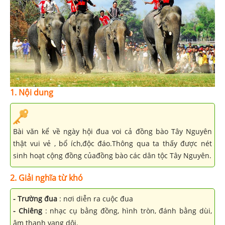
1. Nội dung
Bài văn kể về ngày hội đua voi cả đồng bào Tây Nguyên
thật vui vẻ , bổ ích,độc đáo.Thông qua ta thấy được nét
sinh hoạt cộng đồng củađồng bào các dân tộc Tây Nguyên.
2. Giải nghĩa từ khó
- Trường đua
: nơi diễn ra cuộc đua
- Chiêng
: nhạc cụ bằng đồng, hình tròn, đánh bằng dùi,
âm thanh vang dội.