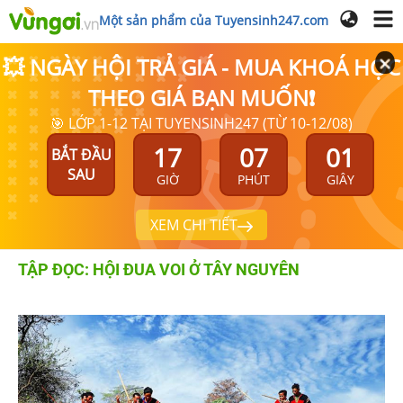
Một sản phẩm của Tuyensinh247.com
💥 NGÀY HỘI TRẢ GIÁ - MUA KHOÁ HỌC
THEO GIÁ BẠN MUỐN❗
🎯 LỚP 1-12 TẠI TUYENSINH247 (TỪ 10-12/08)
17
07
00
BẮT ĐẦU
SAU
GIỜ
PHÚT
GIÂY
XEM CHI TIẾT
TẬP ĐỌC: HỘI ĐUA VOI Ở TÂY NGUYÊN