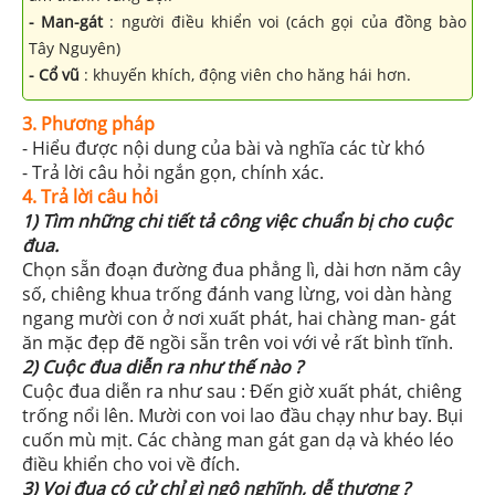
- Man-gát
: người điều khiển voi (cách gọi của đồng bào
Tây Nguyên)
- Cổ vũ
: khuyến khích, động viên cho hăng hái hơn.
3. Phương pháp
- Hiểu được nội dung của bài và nghĩa các từ khó
- Trả lời câu hỏi ngắn gọn, chính xác.
4. Trả lời câu hỏi
1) Tìm những chi tiết tả công việc chuẩn bị cho cuộc
đua.
Chọn sẵn đoạn đường đua phẳng lì, dài hơn năm cây
số, chiêng khua trống đánh vang lừng, voi dàn hàng
ngang mười con ở nơi xuất phát, hai chàng man- gát
ăn mặc đẹp đẽ ngồi sẵn trên voi với vẻ rất bình tĩnh.
2) Cuộc đua diễn ra như thế nào ?
Cuộc đua diễn ra như sau : Đến giờ xuất phát, chiêng
trống nổi lên. Mười con voi lao đầu chạy như bay. Bụi
cuốn mù mịt. Các chàng man gát gan dạ và khéo léo
điều khiển cho voi về đích.
3) Voi đua có cử chỉ gì ngộ nghĩnh, dễ thương ?