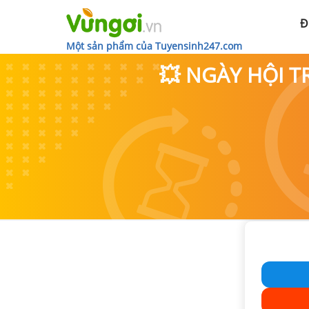
Đ
Một sản phẩm của Tuyensinh247.com
💥 NGÀY HỘI T