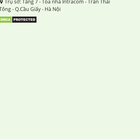
Trụ sở: Tầng 7 - Tòa nhà Intracom - Trần Thái
Tông - Q.Cầu Giấy - Hà Nội