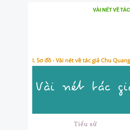
VÀI NÉT VỀ TÁ
I. Sơ đồ - Vài nét về tác giả Chu Quan