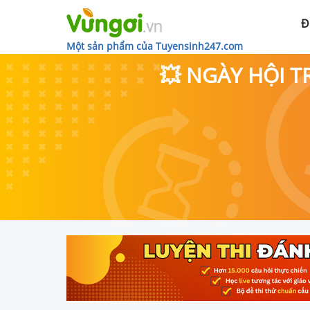
Đ
Một sản phẩm của Tuyensinh247.com
💥 NGÀY HỘI T