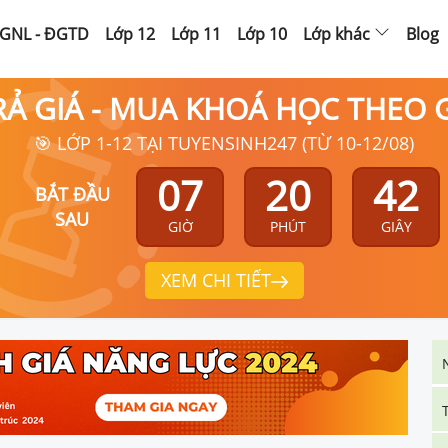
GNL - ĐGTD
Lớp 12
Lớp 11
Lớp 10
Lớp khác
Blog
RẢ GIÁ - MUA KHOÁ HỌC THEO
🎯 LỚP 1-12 TẠI TUYENSINH247 (TỪ 10-12/08)
07
20
41
BẮT ĐẦU
SAU
GIỜ
PHÚT
GIÂY
XEM CHI TIẾT