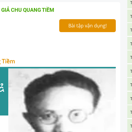
C GIẢ CHU QUANG TIỀM
Bài tập vận dụng!
g Tiềm