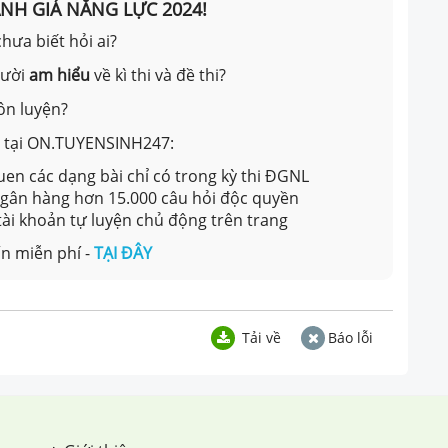
ÁNH GIÁ NĂNG LỰC 2024!
hưa biết hỏi ai?
gười
am hiểu
về kì thi và đề thi?
ôn luyện?
ản tại ON.TUYENSINH247:
en các dạng bài chỉ có trong kỳ thi ĐGNL
 ngân hàng hơn 15.000 câu hỏi độc quyền
 tài khoản tự luyện chủ động trên trang
n miễn phí -
TẠI ĐÂY
Tải về
Báo lỗi