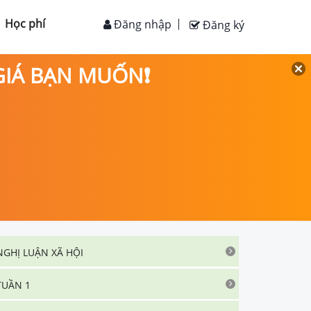
Học phí
Đăng nhập
Đăng ký
 GIÁ BẠN MUỐN❗
NGHỊ LUẬN XÃ HỘI
TUẦN 1