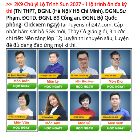
>> 2K9 Chú ý! Lộ Trình Sun 2027 - 1 lộ trình ôn đa kỳ
thi
(TN THPT, ĐGNL (Hà Nội/ Hồ Chí Minh), ĐGNL Sư
Phạm, ĐGTD, ĐGNL Bộ Công an, ĐGNL Bộ Quốc
phòng
-
Click xem ngay
)
tại Tuyensinh247.com.
Cập
nhật bám sát bộ SGK mới, Thầy Cô giáo giỏi, 3 bước
chi tiết: Nền tảng lớp 12; Luyện thi chuyên sâu; Luyện
đề đủ dạng đáp ứng mọi kì thi.