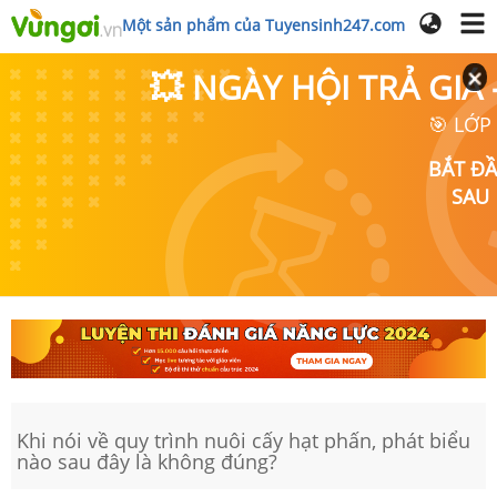
Một sản phẩm của Tuyensinh247.com
💥 NGÀY HỘI TRẢ GI
🎯 LỚP
BẮT Đ
SAU
Khi nói về quy trình nuôi cấy hạt phấn, phát biểu
nào sau đây là không đúng?