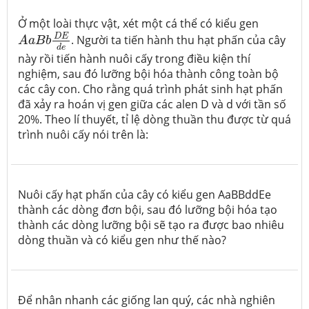
Ở một loài thực vật, xét một cá thể có kiểu gen
A
a
B
b
D
E
d
e
D
E
. Người ta tiến hành thu hạt phấn của cây
A
a
B
b
d
e
này rồi tiến hành nuôi cấy trong điều kiện thí
nghiệm, sau đó lưỡng bội hóa thành công toàn bộ
các cây con. Cho rằng quá trình phát sinh hạt phấn
đã xảy ra hoán vị gen giữa các alen D và d với tần số
20%. Theo lí thuyết, tỉ lệ dòng thuần thu được từ quá
trình nuôi cấy nói trên là:
Nuôi cấy hạt phấn của cây có kiểu gen AaBBddEe
thành các dòng đơn bội, sau đó lưỡng bội hóa tạo
thành các dòng lưỡng bội sẽ tạo ra được bao nhiêu
dòng thuần và có kiểu gen như thế nào?
Để nhân nhanh các giống lan quý, các nhà nghiên